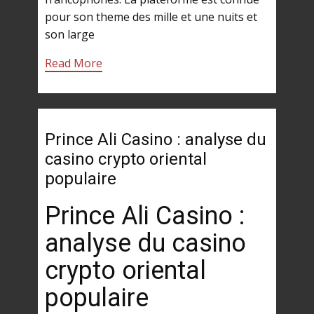
pour son theme des mille et une nuits et
son large
Read more
Read More
Prince Ali Casino : analyse du
casino crypto oriental
populaire
Prince Ali Casino :
analyse du casino
crypto oriental
populaire