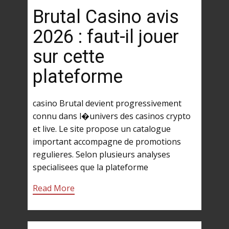
Brutal Casino avis
2026 : faut-il jouer
sur cette
plateforme
casino Brutal devient progressivement
connu dans l�univers des casinos crypto
et live. Le site propose un catalogue
important accompagne de promotions
regulieres. Selon plusieurs analyses
specialisees que la plateforme
Read more
Read More