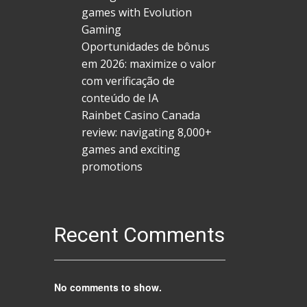
games with Evolution
Gaming
Oportunidades de bônus
em 2026: maximize o valor
com verificação de
conteúdo de IA
Rainbet Casino Canada
review: navigating 8,000+
games and exciting
promotions
Recent Comments
No comments to show.