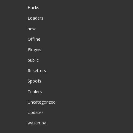
Hacks
Loaders
new
Offline
Plugins
public
Resetters
Spoofs
Trialers
Uncategorized
Updates
wazamba