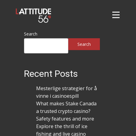
Home
Search
About
Search
L56 Collection
Markets and Events
Contact
Recent Posts
Taylor Tigers
Mesterlige strategier for å
vinne i casinoespill
What makes Stake Canada
a trusted crypto casino?
Safety features and more
Explore the thrill of ice
fishing and live casino