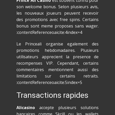
Prince Ali Casino
est souvent connu pour
son welcome bonus. Selon plusieurs avis,
les nouveaux joueurs peuvent recevoir
des promotions avec free spins. Certains
bonus sont meme proposes sans wager.
:contentReferenceoaicite:4index=4
Le Princeali organise egalement des
promotions hebdomadaires. Plusieurs
utilisateurs apprecient la presence de
recompenses VIP. Cependant, certains
commentaires mentionnent aussi des
limitations sur certains retraits.
:contentReferenceoaicite:5index=5
Transactions rapides
Alicasino
accepte plusieurs solutions
bancaires comme Skrill ou les wallets