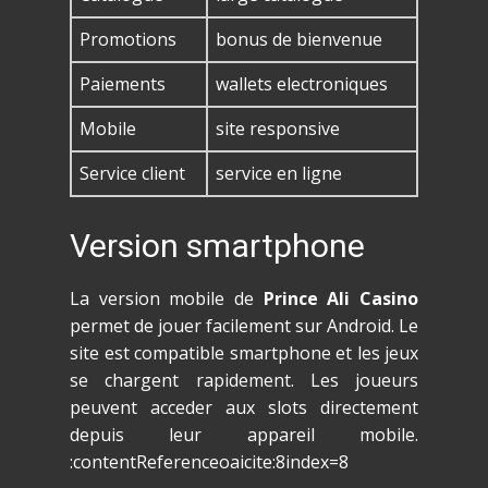
Promotions
bonus de bienvenue
Paiements
wallets electroniques
Mobile
site responsive
Service client
service en ligne
Version smartphone
La version mobile de
Prince Ali Casino
permet de jouer facilement sur Android. Le
site est compatible smartphone et les jeux
se chargent rapidement. Les joueurs
peuvent acceder aux slots directement
depuis leur appareil mobile.
:contentReferenceoaicite:8index=8