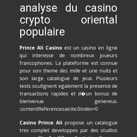
analyse du casino
crypto oriental
populaire
Prince Ali Casino
est un casino en ligne
qui interesse de nombreux joueurs
francophones. La plateforme est connue
pour son theme des mille et une nuits et
son large catalogue de jeux. Plusieurs
tests soulignent egalement la presence de
transactions rapides et d�un bonus de
bienvenue genereux.
:contentReferenceoaicite:0index=0
Casino Prince Ali
propose un catalogue
tres complet developpes par des studios