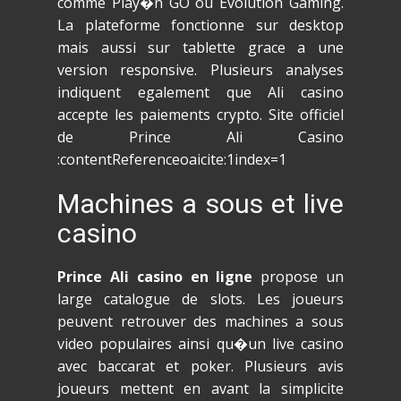
comme Play�n GO ou Evolution Gaming.
La plateforme fonctionne sur desktop
mais aussi sur tablette grace a une
version responsive. Plusieurs analyses
indiquent egalement que Ali casino
accepte les paiements crypto.
Site officiel
de Prince Ali Casino
:contentReferenceoaicite:1index=1
Machines a sous et live
casino
Prince Ali casino en ligne
propose un
large catalogue de slots. Les joueurs
peuvent retrouver des machines a sous
video populaires ainsi qu�un live casino
avec baccarat et poker. Plusieurs avis
joueurs mettent en avant la simplicite