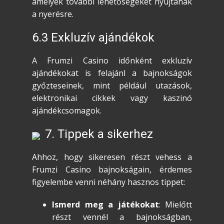
amelyek további lehetőségeket nyújtanak
a nyerésre.
6.3 Exkluzív ajándékok
A Frumzi Casino időnként exkluzív
ajándékokat is felajánl a bajnokságok
győzteseinek, mint például utazások,
elektronikai cikkek vagy kaszinó
ajándékcsomagok.
7. Tippek a sikerhez
Ahhoz, hogy sikeresen részt vehess a
Frumzi Casino bajnokságain, érdemes
figyelembe venni néhány hasznos tippet:
Ismerd meg a játékokat
: Mielőtt
részt vennél a bajnokságban,