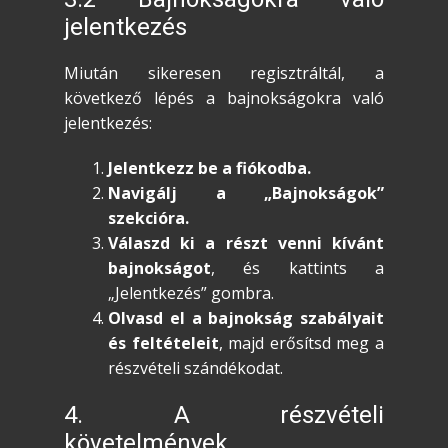
jelentkezés
Miután sikeresen regisztráltál, a
következő lépés a bajnokságokra való
jelentkezés:
Jelentkezz be a fiókodba.
Navigálj a „Bajnokságok”
szekcióra.
Válaszd ki a részt venni kívánt
bajnokságot
, és kattints a
„Jelentkezés” gombra.
Olvasd el a bajnokság szabályait
és feltételeit
, majd erősítsd meg a
részvételi szándékodat.
4. A részvételi
követelmények