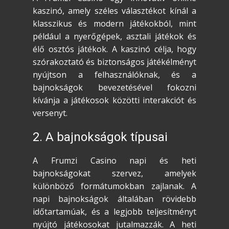
kaszinó, amely széles választékot kínál a
klasszikus és modern játékokból, mint
például a nyerőgépek, asztali játékok és
élő osztós játékok. A kaszinó célja, hogy
szórakoztató és biztonságos játékélményt
nyújtson a felhasználóknak, és a
bajnokságok bevezetésével fokozni
kívánja a játékosok közötti interakciót és
versenyt.
2. A bajnokságok típusai
A Frumzi Casino napi és heti
bajnokságokat szervez, amelyek
különböző formátumokban zajlanak. A
napi bajnokságok általában rövidebb
időtartamúak, és a legjobb teljesítményt
nyújtó játékosokat jutalmazzák. A heti