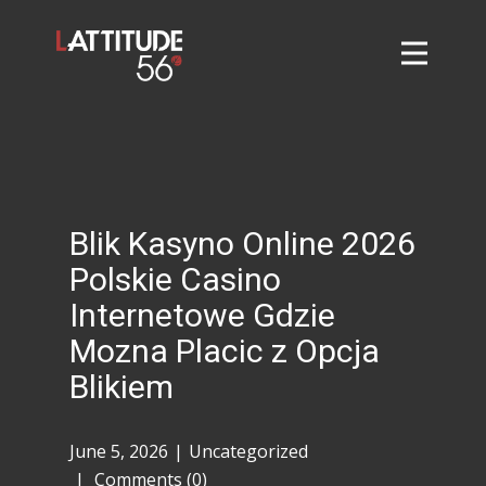
Home
About
L56 Collection
Markets and Events
Blik Kasyno Online 2026️
Contact
Polskie Casino
Taylor Tigers
Internetowe Gdzie
Mozna Placic z Opcja
Blikiem
June 5, 2026
Uncategorized
Comments (0)