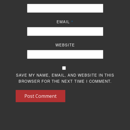
EMAIL
*
WEBSITE
SAVE MY NAME, EMAIL, AND WEBSITE IN THIS
BROWSER FOR THE NEXT TIME I COMMENT.
Post Comment