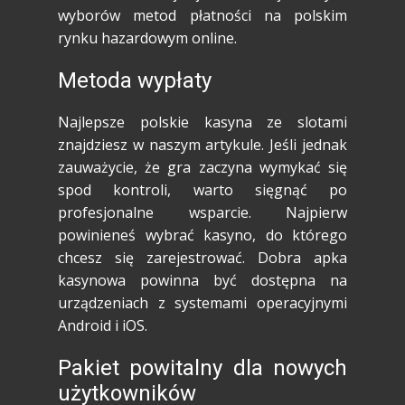
wyborów metod płatności na polskim
rynku hazardowym online.
Metoda wypłaty
Najlepsze polskie kasyna ze slotami
znajdziesz w naszym artykule. Jeśli jednak
zauważycie, że gra zaczyna wymykać się
spod kontroli, warto sięgnąć po
profesjonalne wsparcie. Najpierw
powinieneś wybrać kasyno, do którego
chcesz się zarejestrować. Dobra apka
kasynowa powinna być dostępna na
urządzeniach z systemami operacyjnymi
Android i iOS.
Pakiet powitalny dla nowych
użytkowników