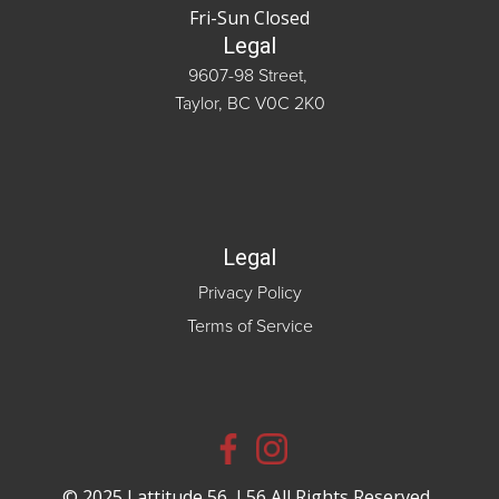
Fri-Sun Closed
Legal
9607-98 Street,
Taylor, BC V0C 2K0
Legal
Privacy Policy
Terms of Service
© 2025 Lattitude 56, L56 All Rights Reserved.