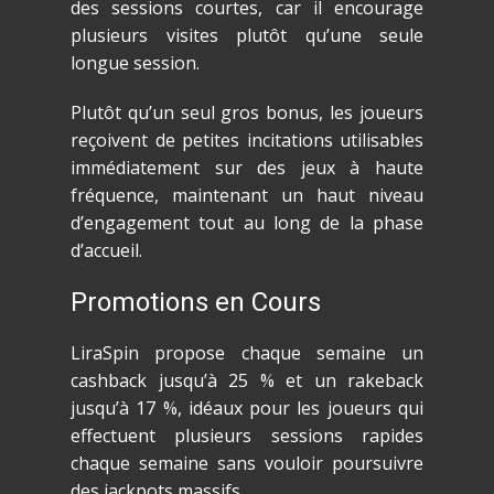
des sessions courtes, car il encourage
plusieurs visites plutôt qu’une seule
longue session.
Plutôt qu’un seul gros bonus, les joueurs
reçoivent de petites incitations utilisables
immédiatement sur des jeux à haute
fréquence, maintenant un haut niveau
d’engagement tout au long de la phase
d’accueil.
Promotions en Cours
LiraSpin propose chaque semaine un
cashback jusqu’à 25 % et un rakeback
jusqu’à 17 %, idéaux pour les joueurs qui
effectuent plusieurs sessions rapides
chaque semaine sans vouloir poursuivre
des jackpots massifs.