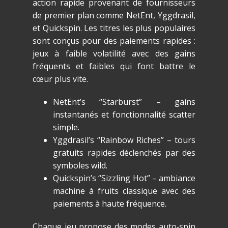
action rapide provenant de fournisseurs
de premier plan comme NetEnt, Yggdrasil,
et Quickspin. Les titres les plus populaires
sont conçus pour des paiements rapides :
jeux à faible volatilité avec des gains
fréquents et faibles qui font battre le
cœur plus vite.
NetEnt’s “Starburst” – gains
instantanés et fonctionnalité scatter
simple.
Yggdrasil’s “Rainbow Riches” – tours
gratuits rapides déclenchés par des
symboles wild.
Quickspin’s “Sizzling Hot” – ambiance
machine à fruits classique avec des
paiements à haute fréquence.
Chaque jeu propose des modes auto‑spin