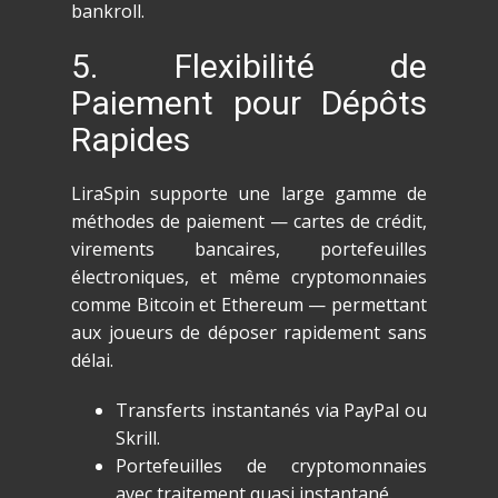
bankroll.
5. Flexibilité de
Paiement pour Dépôts
Rapides
LiraSpin supporte une large gamme de
méthodes de paiement — cartes de crédit,
virements bancaires, portefeuilles
électroniques, et même cryptomonnaies
comme Bitcoin et Ethereum — permettant
aux joueurs de déposer rapidement sans
délai.
Transferts instantanés via PayPal ou
Skrill.
Portefeuilles de cryptomonnaies
avec traitement quasi instantané.