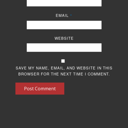
EMAIL
*
WEBSITE
SAVE MY NAME, EMAIL, AND WEBSITE IN THIS
BROWSER FOR THE NEXT TIME I COMMENT.
Post Comment