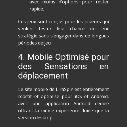
avec moins d’options pour rester
rapide.
Ces jeux sont conçus pour les joueurs qui
veulent tester leur chance ou leur
stratégie sans s’engager dans de longues
périodes de jeu.
4. Mobile Optimisé pour
des Sensations en
déplacement
Le site mobile de LiraSpin est entièrement
réactif et optimisé pour iOS et Android,
avec une application Android dédiée
offrant la même expérience fluide que la
version desktop.