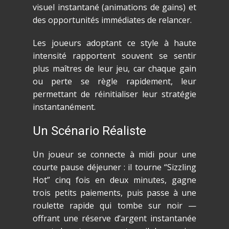
visuel instantané (animations de gains) et
des opportunités immédiates de relancer.
Les joueurs adoptant ce style à haute
intensité rapportent souvent se sentir
plus maîtres de leur jeu, car chaque gain
ou perte se règle rapidement, leur
permettant de réinitialiser leur stratégie
instantanément.
Un Scénario Réaliste
Un joueur se connecte à midi pour une
courte pause déjeuner : il tourne “Sizzling
Hot” cinq fois en deux minutes, gagne
trois petits paiements, puis passe à une
roulette rapide qui tombe sur noir —
offrant une réserve d’argent instantanée