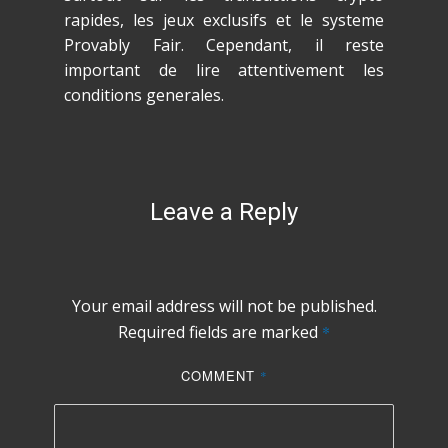
rapides, les jeux exclusifs et le systeme
Provably Fair. Cependant, il reste
important de lire attentivement les
conditions generales.
Leave a Reply
Your email address will not be published.
Required fields are marked
*
COMMENT
*