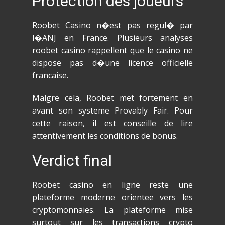
Protection des joueurs
Roobet Casino n�est pas regul� par
l�ANJ en France. Plusieurs analyses
roobet casino
rappellent que le casino ne
dispose pas d�une licence officielle
francaise.
Malgre cela, Roobet met fortement en
avant son systeme Provably Fair. Pour
cette raison, il est conseille de lire
attentivement les conditions de bonus.
Verdict final
Roobet casino en ligne reste une
plateforme moderne orientee vers les
cryptomonnaies. La plateforme mise
surtout sur les transactions crypto