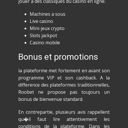
jouer a des classiques du casino en ligne.
Machines a sous
Live casino
Mini-jeux crypto
Slots jackpot
Casino mobile
Bonus et promotions
la plateforme met fortement en avant son
programme VIP et son cashback. A la
difference des plateformes traditionnelles,
Roobet ne propose pas toujours un
bonus de bienvenue standard.
En contrepartie, plusieurs avis rappellent
qu�il faut lire attentivement les
conditions de la plateforme. Dans les