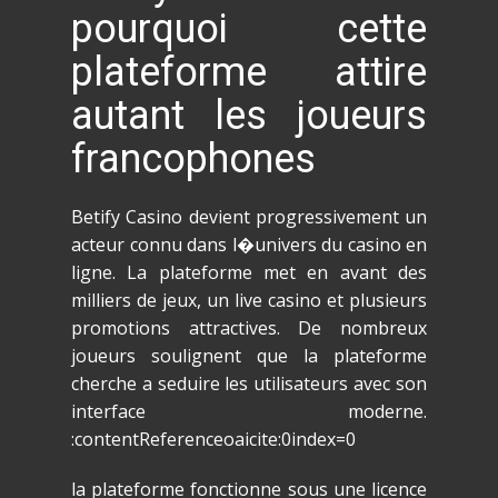
pourquoi cette
plateforme attire
autant les joueurs
francophones
Betify Casino devient progressivement un
acteur connu dans l�univers du casino en
ligne. La plateforme met en avant des
milliers de jeux, un live casino et plusieurs
promotions attractives. De nombreux
joueurs soulignent que la plateforme
cherche a seduire les utilisateurs avec son
interface moderne.
:contentReferenceoaicite:0index=0
la plateforme fonctionne sous une licence