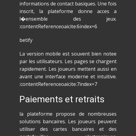
informations de contact basiques. Une fois
inscrit, la plateforme donne acces a
l�ensemble des jeux.
:contentReferenceoaicite:6index=6
betify
La version mobile est souvent bien notee
par les utilisateurs. Les pages se chargent
rapidement. Les joueurs mettent aussi en
avant une interface moderne et intuitive.
:contentReferenceoaicite:7index=7
Paiements et retraits
la plateforme propose de nombreuses
solutions bancaires. Les joueurs peuvent
utiliser des cartes bancaires et des