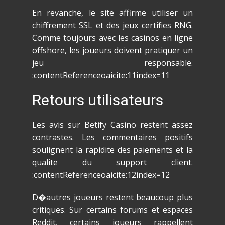
En revanche, le site affirme utiliser un
chiffrement SSL et des jeux certifies RNG.
Comme toujours avec les casinos en ligne
offshore, les joueurs doivent pratiquer un
jeu responsable.
:contentReferenceoaicite:11index=11
Retours utilisateurs
Les avis sur Betify Casino restent assez
contrastes. Les commentaires positifs
soulignent la rapidite des paiements et la
qualite du support client.
:contentReferenceoaicite:12index=12
D�autres joueurs restent beaucoup plus
critiques. Sur certains forums et espaces
Reddit, certains joueurs rappellent