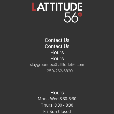
Contact Us
Contact Us
Hours
Hours
staygrounded@lattitude56.com
250-262-6820
Hours
Mon - Wed 8:30-5:30
Thurs 8:30 - 8:30
Fri-Sun Closed