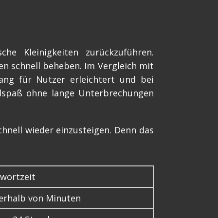
he Kleinigkeiten zurückzuführen.
n schnell beheben. Im Vergleich mit
ang für Nutzer erleichtert und bei
ielspaß ohne lange Unterbrechungen
chnell wieder einzusteigen. Denn das
wortzeit
erhalb von Minuten