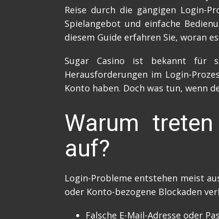
Reise durch die gängigen Login-Pro
Spielangebot und einfache Bedienu
diesem Guide erfahren Sie, woran es
Sugar Casino ist bekannt für s
Herausforderungen im Login-Proz
Konto haben. Doch was tun, wenn der
Warum treten
auf?
Login-Probleme entstehen meist aus 
oder Konto-bezogene Blockaden verhi
Falsche E-Mail-Adresse oder Pa