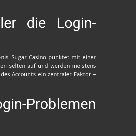
ler die Login-
bnis. Sugar Casino punktet mit einer
ten selten auf und werden meistens
 des Accounts ein zentraler Faktor –
ogin-Problemen