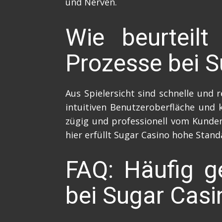
und Nerven.
Wie beurteilt
Prozesse bei 
Aus Spielersicht sind schnelle und 
intuitiven Benutzeroberfläche und
zügig und professionell vom Kundend
hier erfüllt Sugar Casino hohe Stand
FAQ: Häufig g
bei Sugar Casi