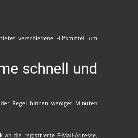
 bietet verschiedene Hilfsmittel, um
eme schnell und
n der Regel binnen weniger Minuten
 an die registrierte E-Mail-Adresse,