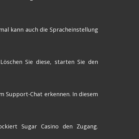
mal kann auch die Spracheinstellung
öschen Sie diese, starten Sie den
im Support-Chat erkennen. In diesem
lockiert Sugar Casino den Zugang.