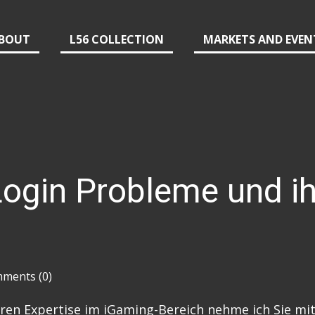
BOUT
L56 COLLECTION
MARKETS AND EVEN
Login Probleme und i
ments (0)
hren Expertise im iGaming-Bereich nehme ich Sie mit 