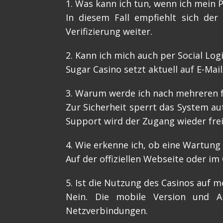
1. Was kann ich tun, wenn ich mein 
In diesem Fall empfiehlt sich der
Verifizierung weiter.
2. Kann ich mich auch per Social L
Sugar Casino setzt aktuell auf E-Ma
3. Warum werde ich nach mehreren f
Zur Sicherheit sperrt das System a
Support wird der Zugang wieder fre
4. Wie erkenne ich, ob eine Wartung 
Auf der offiziellen Webseite oder i
5. Ist die Nutzung des Casinos auf 
Nein. Die mobile Version und A
Netzverbindungen.