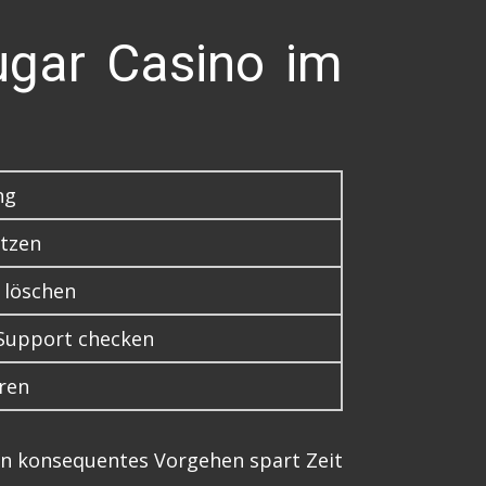
ugar Casino im
ng
tzen
 löschen
 Support checken
ren
in konsequentes Vorgehen spart Zeit