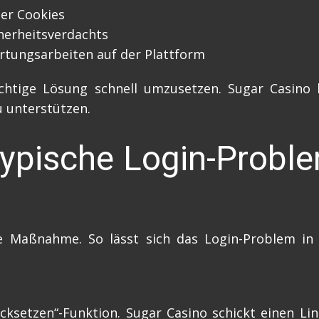
er Cookies
herheitsverdachts
tungsarbeiten auf der Plattform
 richtige Lösung schnell umzusetzen. Sugar Casino
u unterstützen.
typische Login-Probl
te Maßnahme. So lässt sich das Login-Problem i
ksetzen“-Funktion. Sugar Casino schickt einen Link