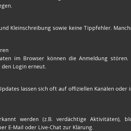
egen.
 und Kleinschreibung sowie keine Tippfehler. Manch
eren
Daten im Browser können die Anmeldung stören. L
 den Login erneut.
ates lassen sich oft auf offiziellen Kanälen oder 
kannt werden (z.B. verdächtige Aktivitäten), b
er E-Mail oder Live-Chat zur Klärung.