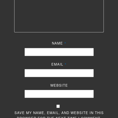
NAME
*
EMAIL
*
WEBSITE
SAVE MY NAME, EMAIL, AND WEBSITE IN THIS