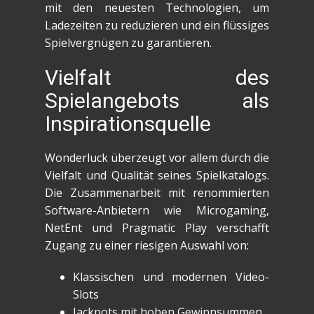
mit den neuesten Technologien, um
Ladezeiten zu reduzieren und ein flüssiges
Spielvergnügen zu garantieren.
Vielfalt des
Spielangebots als
Inspirationsquelle
Wonderluck überzeugt vor allem durch die
Vielfalt und Qualität seines Spielkatalogs.
Die Zusammenarbeit mit renommierten
Software-Anbietern wie Microgaming,
NetEnt und Pragmatic Play verschafft
Zugang zu einer riesigen Auswahl von:
Klassischen und modernen Video-
Slots
Jackpots mit hohen Gewinnsummen