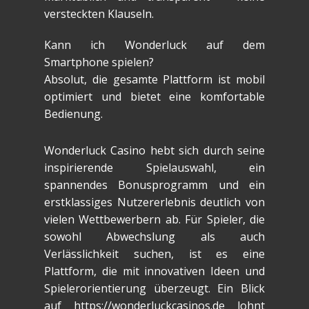
versteckten Klauseln.
Kann ich Wonderluck auf dem
Smartphone spielen?
Absolut, die gesamte Plattform ist mobil
optimiert und bietet eine komfortable
Bedienung.
Wonderluck Casino hebt sich durch seine
inspirierende Spielauswahl, ein
spannendes Bonusprogramm und ein
erstklassiges Nutzererlebnis deutlich von
vielen Wettbewerbern ab. Für Spieler, die
sowohl Abwechslung als auch
Verlässlichkeit suchen, ist es eine
Plattform, die mit innovativen Ideen und
Spielerorientierung überzeugt. Ein Blick
auf
https://wonderluckcasinos.de
lohnt