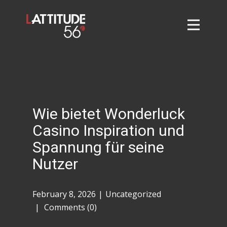
Home
About
L56 Collection
Markets and Events
Wie bietet Wonderluck
Contact
Casino Inspiration und
Taylor Tigers
Spannung für seine
Nutzer
February 8, 2026
Uncategorized
Comments (0)