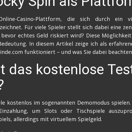
ocky Spin als Plattfor
ine-Casino-Plattform, die sich durch ein vi
ichnet. Für viele Spieler stellt sich dabei eine ze
bevor echtes Geld riskiert wird? Diese Möglichkeit
Bedeutung. In diesem Artikel zeige ich als erfahre
pinde.com
funktioniert – und was Sie dabei beachten 
rt das kostenlose Tes
?
iele kostenlos im sogenannten Demomodus spielen.
Einzahlung, um Slots oder Tischspiele auszupr
iels, allerdings mit virtuellem Spielgeld.