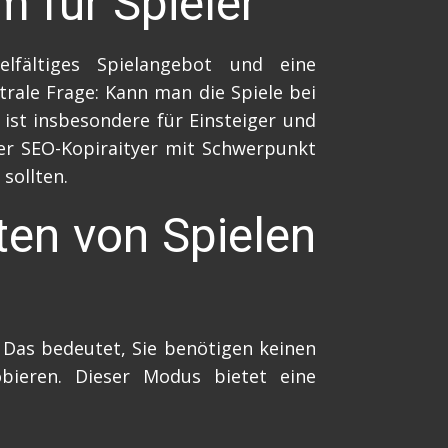
m für Spieler
elfältiges Spielangebot und eine
ntrale Frage: Kann man die Spiele bei
 ist insbesondere für Einsteiger und
ner SEO-Kopiraityer mit Schwerpunkt
sollten.
ten von Spielen
 Das bedeutet, Sie benötigen keinen
obieren. Dieser Modus bietet eine