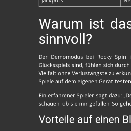
Jackpots
Ne
Warum ist das
sinnvoll?
Der Demomodus bei Rocky Spin ist 
Glücksspiels sind, fühlen sich durc
Vielfalt ohne Verlustängste zu erk
Spiele auf dem eigenen Gerät testen
Ein erfahrener Spieler sagt dazu: „
schauen, ob sie mir gefallen. So geh
Vorteile auf einen Bl