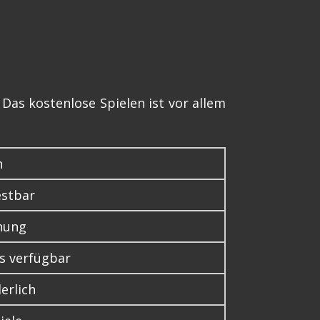
Das kostenlose Spielen ist vor allem
n
estbar
nung
s verfügbar
erlich