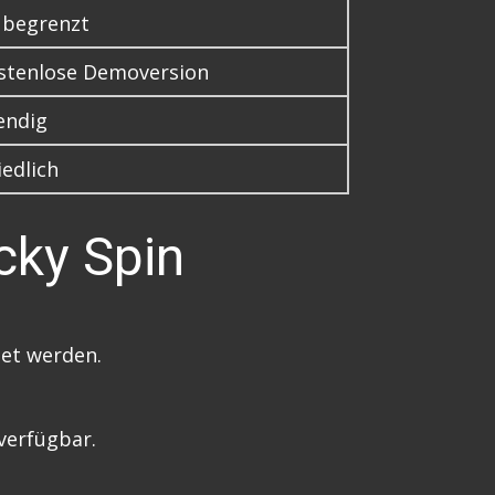
 begrenzt
ostenlose Demoversion
endig
edlich
cky Spin
et werden.
verfügbar.