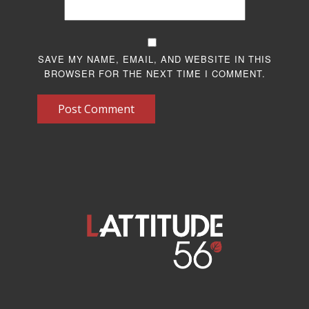
SAVE MY NAME, EMAIL, AND WEBSITE IN THIS
BROWSER FOR THE NEXT TIME I COMMENT.
Post Comment