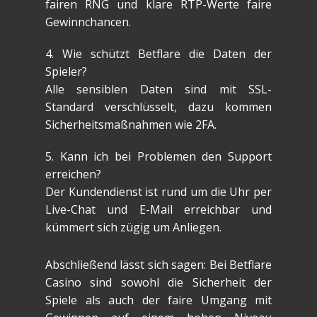
fairen RNG und klare RTP-Werte faire
Gewinnchancen.
4. Wie schützt Betflare die Daten der
Spieler?
Alle sensiblen Daten sind mit SSL-
Standard verschlüsselt, dazu kommen
Sicherheitsmaßnahmen wie 2FA.
5. Kann ich bei Problemen den Support
erreichen?
Der Kundendienst ist rund um die Uhr per
Live-Chat und E-Mail erreichbar und
kümmert sich zügig um Anliegen.
Abschließend lässt sich sagen: Bei Betflare
Casino sind sowohl die Sicherheit der
Spiele als auch der faire Umgang mit