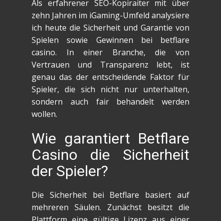
Als erfahrener SEO-Kopiraiter mit über
zehn Jahren im iGaming-Umfeld analysiere
ich heute die Sicherheit und Garantie von
Spielen sowie Gewinnen bei
betflare
casino
. In einer Branche, die von
Vertrauen und Transparenz lebt, ist
genau das der entscheidende Faktor für
Spieler, die sich nicht nur unterhalten,
sondern auch fair behandelt werden
wollen.
Wie garantiert Betflare
Casino die Sicherheit
der Spieler?
Die Sicherheit bei Betflare basiert auf
mehreren Säulen. Zunächst besitzt die
Plattform eine gültige Lizenz aus einer