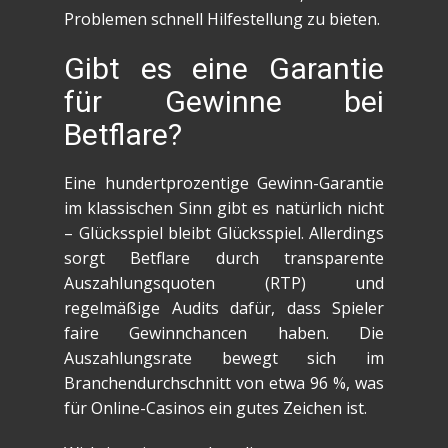
Problemen schnell Hilfestellung zu bieten.
Gibt es eine Garantie
für Gewinne bei
Betflare?
Eine hundertprozentige Gewinn-Garantie
im klassischen Sinn gibt es natürlich nicht
– Glücksspiel bleibt Glücksspiel. Allerdings
sorgt Betflare durch transparente
Auszahlungsquoten (RTP) und
regelmäßige Audits dafür, dass Spieler
faire Gewinnchancen haben. Die
Auszahlungsrate bewegt sich im
Branchendurchschnitt von etwa 96 %, was
für Online-Casinos ein gutes Zeichen ist.