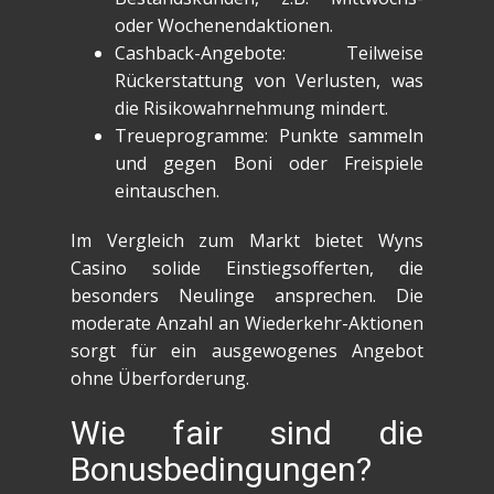
oder Wochenendaktionen.
Cashback-Angebote: Teilweise
Rückerstattung von Verlusten, was
die Risikowahrnehmung mindert.
Treueprogramme: Punkte sammeln
und gegen Boni oder Freispiele
eintauschen.
Im Vergleich zum Markt bietet Wyns
Casino solide Einstiegsofferten, die
besonders Neulinge ansprechen. Die
moderate Anzahl an Wiederkehr-Aktionen
sorgt für ein ausgewogenes Angebot
ohne Überforderung.
Wie fair sind die
Bonusbedingungen?