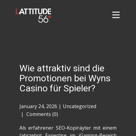
Home
About
L56 Collection
Markets and Events
Wie attraktiv sind die
Contact
Promotionen bei Wyns
Taylor Tigers
Casino für Spieler?
January 24, 2026
Uncategorized
Comments (0)
Als erfahrener SEO-Kopiräyter mit einem
Jahrzehnt Expertise im iGaming-Bereich