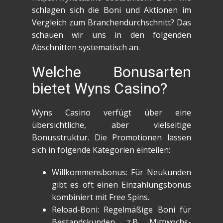
schlagen sich die Boni und Aktionen im
Vergleich zum Branchendurchschnitt? Das
schauen wir uns in den folgenden
Abschnitten systematisch an.
Welche Bonusarten
bietet Wyns Casino?
Wyns Casino verfügt über eine
übersichtliche, aber vielseitige
Bonusstruktur. Die Promotionen lassen
sich in folgende Kategorien einteilen:
Willkommensbonus: Für Neukunden
gibt es oft einen Einzahlungsbonus
kombiniert mit Free Spins.
Reload-Boni: Regelmäßige Boni für
Bestandskunden, z.B. Mittwochs-