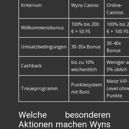
Kriterium
Wyns Casino
Online-
Casinos
100% bis 200
100% bis 
Willkommensbonus
€ + 50 FS
€ + 100 FS
30-40x
Umsatzbedingungen
30-35x Bonus
Bonus
bis zu 10%
Weniger a
Cashback
wöchentlich
5% üblich
Meist VIP-
Punktesystem
Treueprogramm
Level ohn
mit Boni
Punkte
Welche besonderen
Aktionen machen Wyns