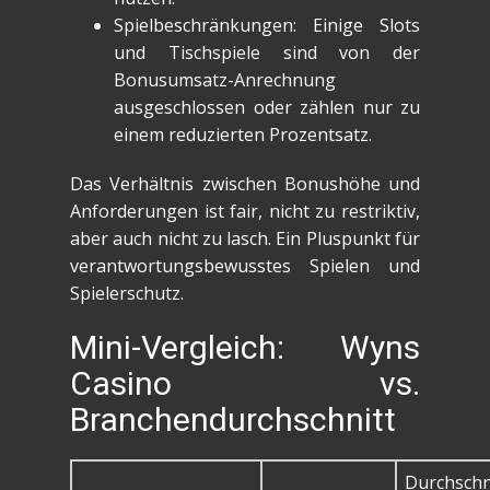
Spielbeschränkungen: Einige Slots
und Tischspiele sind von der
Bonusumsatz-Anrechnung
ausgeschlossen oder zählen nur zu
einem reduzierten Prozentsatz.
Das Verhältnis zwischen Bonushöhe und
Anforderungen ist fair, nicht zu restriktiv,
aber auch nicht zu lasch. Ein Pluspunkt für
verantwortungsbewusstes Spielen und
Spielerschutz.
Mini-Vergleich: Wyns
Casino vs.
Branchendurchschnitt
Durchschn