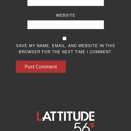
WEBSITE
SAVE MY NAME, EMAIL, AND WEBSITE IN THIS
BROWSER FOR THE NEXT TIME I COMMENT.
Post Comment