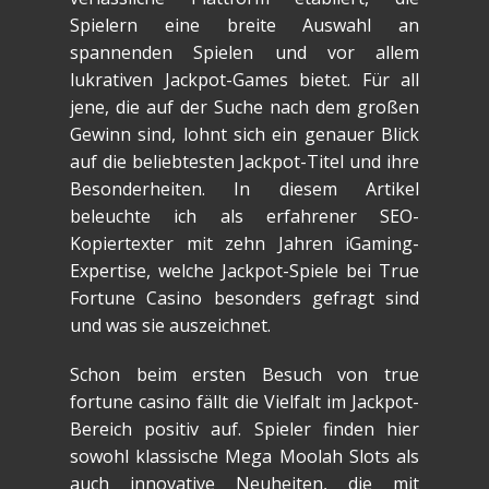
Spielern eine breite Auswahl an
spannenden Spielen und vor allem
lukrativen Jackpot-Games bietet. Für all
jene, die auf der Suche nach dem großen
Gewinn sind, lohnt sich ein genauer Blick
auf die beliebtesten Jackpot-Titel und ihre
Besonderheiten. In diesem Artikel
beleuchte ich als erfahrener SEO-
Kopiertexter mit zehn Jahren iGaming-
Expertise, welche Jackpot-Spiele bei True
Fortune Casino besonders gefragt sind
und was sie auszeichnet.
Schon beim ersten Besuch von
true
fortune casino
fällt die Vielfalt im Jackpot-
Bereich positiv auf. Spieler finden hier
sowohl klassische Mega Moolah Slots als
auch innovative Neuheiten, die mit