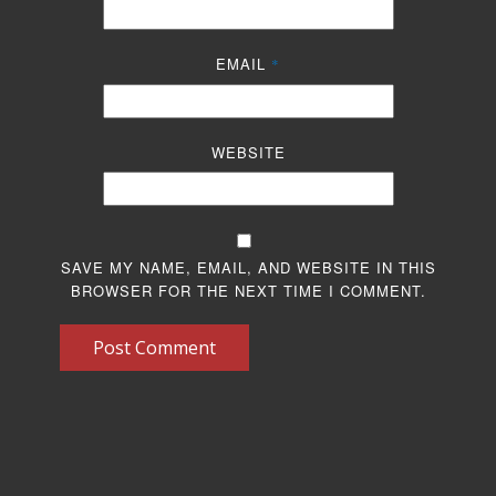
EMAIL
*
WEBSITE
SAVE MY NAME, EMAIL, AND WEBSITE IN THIS
BROWSER FOR THE NEXT TIME I COMMENT.
Post Comment