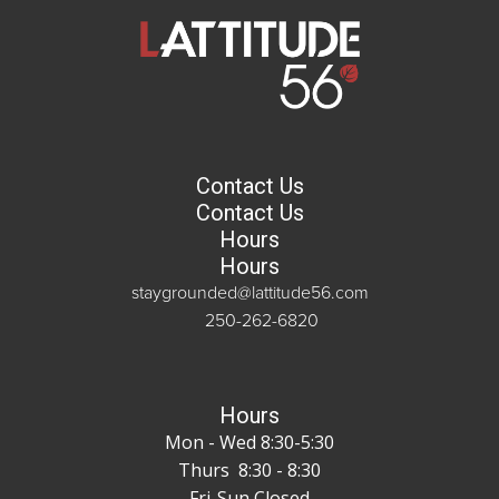
Contact Us
Contact Us
Hours
Hours
staygrounded@lattitude56.com
250-262-6820
Hours
Mon - Wed 8:30-5:30
Thurs 8:30 - 8:30
Fri-Sun Closed