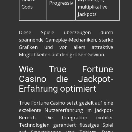
Progressiv
Gods
multiplikative
Jackpots
Diese Spiele überzeugen durch
spannende Gameplay-Mechaniken, starke
Grafiken und vor allem attraktive
Möglichkeiten auf den großen Gewinn.
Wie True Fortune
Casino die Jackpot-
Erfahrung optimiert
True Fortune Casino setzt gezielt auf eine
exzellente Nutzererfahrung im Jackpot-
Bereich. Die Integration mobiler
Technologien garantiert flüssiges Spiel