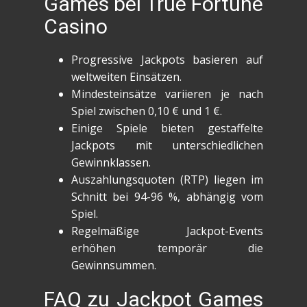
Games bei True Fortune
Casino
Progressive Jackpots basieren auf
weltweiten Einsätzen.
Mindesteinsätze variieren je nach
Spiel zwischen 0,10 € und 1 €.
Einige Spiele bieten gestaffelte
Jackpots mit unterschiedlichen
Gewinnklassen.
Auszahlungsquoten (RTP) liegen im
Schnitt bei 94-96 %, abhängig vom
Spiel.
Regelmäßige Jackpot-Events
erhöhen temporär die
Gewinnsummen.
FAQ zu Jackpot Games