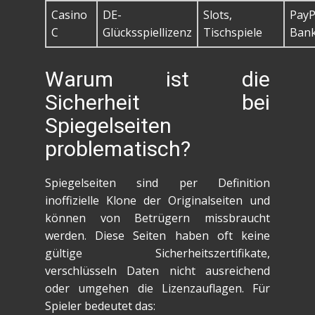
Casino
DE-
Slots,
PayP
C
Glücksspiellizenz
Tischspiele
Ban
Warum ist die
Sicherheit bei
Spiegelseiten
problematisch?
Spiegelseiten sind per Definition
inoffizielle Klone der Originalseiten und
können von Betrügern missbraucht
werden. Diese Seiten haben oft keine
gültige Sicherheitszertifikate,
verschlüsseln Daten nicht ausreichend
oder umgehen die Lizenzauflagen. Für
Spieler bedeutet das: