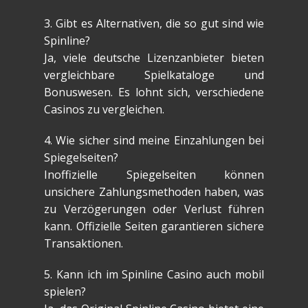
3. Gibt es Alternativen, die so gut sind wie
Spinline?
Ja, viele deutsche Lizenzanbieter bieten
vergleichbare Spielkataloge und
Bonuswesen. Es lohnt sich, verschiedene
Casinos zu vergleichen.
4. Wie sicher sind meine Einzahlungen bei
Spiegelseiten?
Inoffizielle Spiegelseiten können
unsichere Zahlungsmethoden haben, was
zu Verzögerungen oder Verlust führen
kann. Offizielle Seiten garantieren sichere
Transaktionen.
5. Kann ich im Spinline Casino auch mobil
spielen?