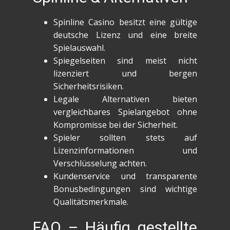
Spinline Casino besitzt eine gültige
deutsche Lizenz und eine breite
Spielauswahl.
Spiegelseiten sind meist nicht
lizenziert und bergen
Sicherheitsrisiken.
Legale Alternativen bieten
vergleichbares Spielangebot ohne
Kompromisse bei der Sicherheit.
Spieler sollten stets auf
Lizenzinformationen und
Verschlüsselung achten.
Kundenservice und transparente
Bonusbedingungen sind wichtige
Qualitätsmerkmale.
FAQ – Häufig gestellte