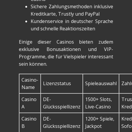
Sichere Zahlungsmethoden inklusive
Kreditkarte, Trustly und PayPal
Kundenservice in deutscher Sprache
und schnelle Reaktionszeiten
Einige dieser Casinos bieten zudem
exklusive Bonusaktionen und VIP-
Programme, die für Vielspieler interessant
sein können.
Casino-
Lizenzstatus
Spieleauswahl
Zah
Name
Casino
DE-
1500+ Slots,
Trus
A
Glücksspiellizenz
Live-Casino
Kred
Casino
DE-
1200+ Spiele,
Kred
B
Glücksspiellizenz
Jackpot
Sofo