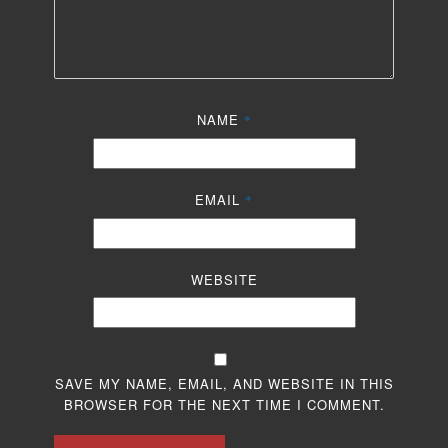
NAME
*
EMAIL
*
WEBSITE
SAVE MY NAME, EMAIL, AND WEBSITE IN THIS
BROWSER FOR THE NEXT TIME I COMMENT.