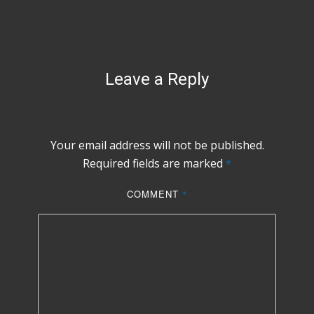
Leave a Reply
Your email address will not be published.
Required fields are marked
*
COMMENT
*