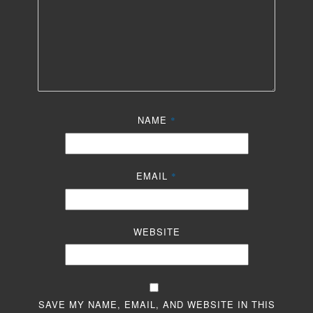
NAME
*
EMAIL
*
WEBSITE
SAVE MY NAME, EMAIL, AND WEBSITE IN THIS