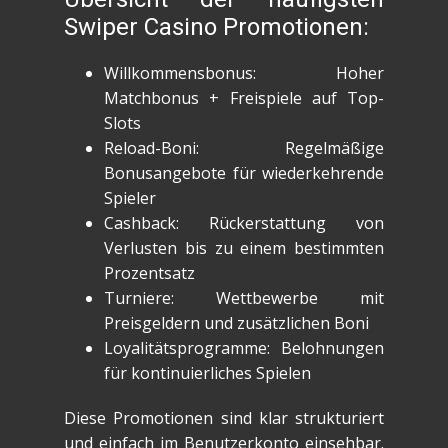
Swiper Casino Promotionen:
Willkommensbonus: Hoher
Matchbonus + Freispiele auf Top-
Slots
Reload-Boni: Regelmäßige
Bonusangebote für wiederkehrende
Spieler
Cashback: Rückerstattung von
Verlusten bis zu einem bestimmten
Prozentsatz
Turniere: Wettbewerbe mit
Preisgeldern und zusätzlichen Boni
Loyalitätsprogramme: Belohnungen
für kontinuierliches Spielen
Diese Promotionen sind klar strukturiert
und einfach im Benutzerkonto einsehbar.