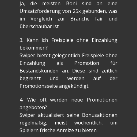
Ja, die meisten Boni sind an eine
Umsatzforderung von 25x gebunden, was
im Vergleich zur Branche fair und
überschaubar ist.
3. Kann ich Freispiele ohne Einzahlung
bekommen?
Swiper bietet gelegentlich Freispiele ohne
Einzahlung als Promotion für
Bestandskunden an. Diese sind zeitlich
begrenzt und werden auf der
Promotionsseite angekündigt.
4. Wie oft werden neue Promotionen
angeboten?
Swiper aktualisiert seine Bonusaktionen
regelmäßig, meist wöchentlich, um
Spielern frische Anreize zu bieten.