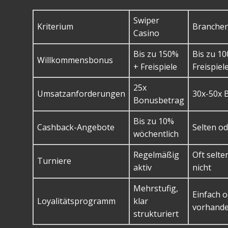
Swiper
Kriterium
Branchen
Casino
Bis zu 150%
Bis zu 1
Willkommensbonus
+ Freispiele
Freispiel
25x
Umsatzanforderungen
30x-50x 
Bonusbetrag
Bis zu 10%
Cashback-Angebote
Selten od
wöchentlich
Regelmäßig
Oft selte
Turniere
aktiv
nicht
Mehrstufig,
Einfach 
Loyalitätsprogramm
klar
vorhand
strukturiert