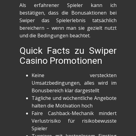
Als erfahrener Spieler kann ich
bestätigen, dass die Bonusaktionen bei
Swiper das Spielerlebnis tatsächlich
bereichern – wenn man sie gezielt nutzt
und die Bedingungen beachtet.
Quick Facts zu Swiper
Casino Promotionen
Keine versteckten
Umsatzbedingungen, alles wird im
Bonusbereich klar dargestellt
Tägliche und wöchentliche Angebote
halten die Motivation hoch
Faire Cashback-Mechanik mindert
Verlustrisiko für risikobewusste
Spieler