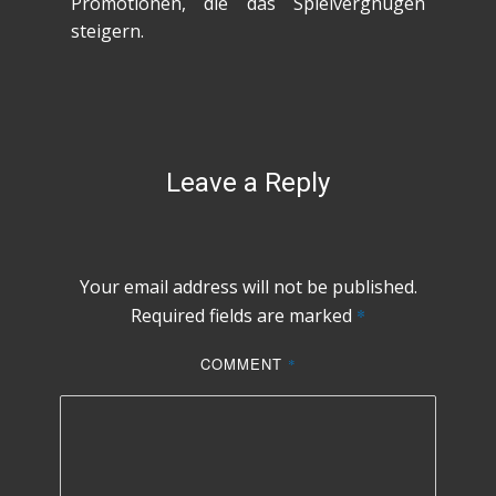
Promotionen, die das Spielvergnügen
steigern.
Leave a Reply
Your email address will not be published.
Required fields are marked
*
COMMENT
*