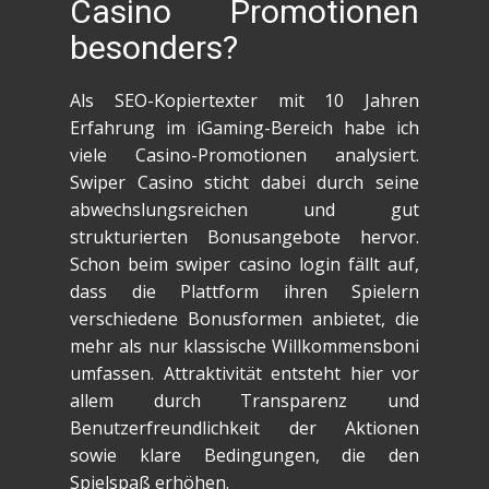
Casino Promotionen
besonders?
Als SEO-Kopiertexter mit 10 Jahren
Erfahrung im iGaming-Bereich habe ich
viele Casino-Promotionen analysiert.
Swiper Casino sticht dabei durch seine
abwechslungsreichen und gut
strukturierten Bonusangebote hervor.
Schon beim
swiper casino login
fällt auf,
dass die Plattform ihren Spielern
verschiedene Bonusformen anbietet, die
mehr als nur klassische Willkommensboni
umfassen. Attraktivität entsteht hier vor
allem durch Transparenz und
Benutzerfreundlichkeit der Aktionen
sowie klare Bedingungen, die den
Spielspaß erhöhen.