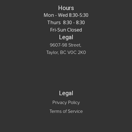
Hours
Mon - Wed 8:30-5:30
Thurs 8:30 - 8:30
Fri-Sun Closed
Legal
9607-98 Street,
Taylor, BC V0C 2K0
Legal
Privacy Policy
Terms of Service