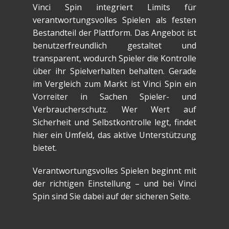
Vinci Spin integriert Limits für
verantwortungsvolles Spielen als festen
Bestandteil der Plattform. Das Angebot ist
benutzerfreundlich gestaltet und
transparent, wodurch Spieler die Kontrolle
über ihr Spielverhalten behalten. Gerade
im Vergleich zum Markt ist Vinci Spin ein
Vorreiter in Sachen Spieler- und
Verbraucherschutz. Wer Wert auf
Sicherheit und Selbstkontrolle legt, findet
hier ein Umfeld, das aktive Unterstützung
bietet.
Verantwortungsvolles Spielen beginnt mit
der richtigen Einstellung – und bei Vinci
Spin sind Sie dabei auf der sicheren Seite.