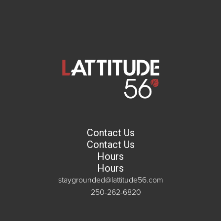
Contact Us
Contact Us
Hours
Hours
staygrounded@lattitude56.com
250-262-6820