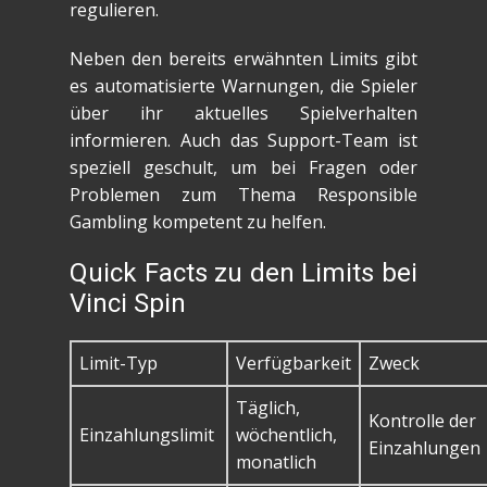
regulieren.
Neben den bereits erwähnten Limits gibt
es automatisierte Warnungen, die Spieler
über ihr aktuelles Spielverhalten
informieren. Auch das Support-Team ist
speziell geschult, um bei Fragen oder
Problemen zum Thema Responsible
Gambling kompetent zu helfen.
Quick Facts zu den Limits bei
Vinci Spin
Limit-Typ
Verfügbarkeit
Zweck
Täglich,
Kontrolle der
Einzahlungslimit
wöchentlich,
Einzahlungen
monatlich