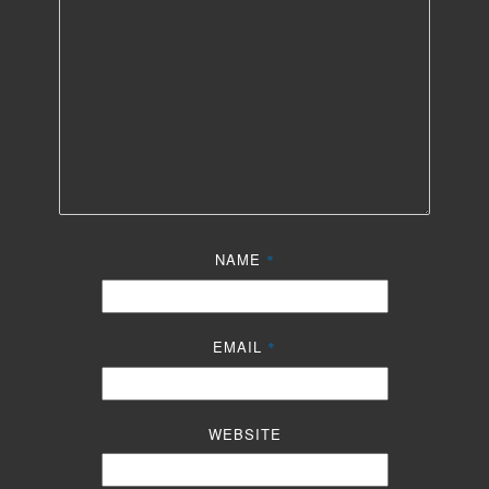
NAME
*
EMAIL
*
WEBSITE