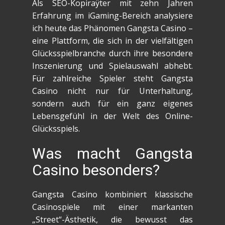
Als SEO-Kopiraÿter mit zehn Jahren
Erfahrung im iGaming-Bereich analysiere
ich heute das Phänomen Gangsta Casino –
eine Plattform, die sich in der vielfältigen
Glücksspielbranche durch ihre besondere
Inszenierung und Spielauswahl abhebt.
Für zahlreiche Spieler steht Gangsta
Casino nicht nur für Unterhaltung,
sondern auch für ein ganz eigenes
Lebensgefühl in der Welt des Online-
Glücksspiels.
Was macht Gangsta
Casino besonders?
Gangsta Casino kombiniert klassische
Casinospiele mit einer markanten
„Street“-Ästhetik, die bewusst das