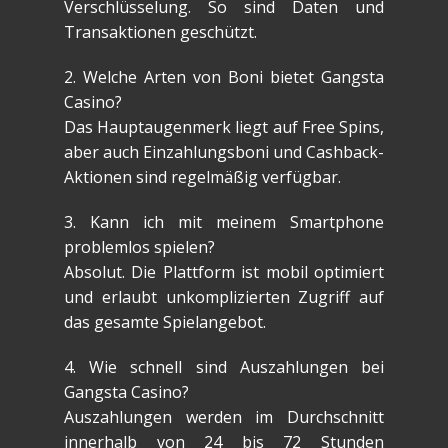
Verschlüsselung. So sind Daten und
Transaktionen geschützt.
2. Welche Arten von Boni bietet Gangsta
Casino?
Das Hauptaugenmerk liegt auf Free Spins,
aber auch Einzahlungsboni und Cashback-
Aktionen sind regelmäßig verfügbar.
3. Kann ich mit meinem Smartphone
problemlos spielen?
Absolut. Die Plattform ist mobil optimiert
und erlaubt unkomplizierten Zugriff auf
das gesamte Spielangebot.
4. Wie schnell sind Auszahlungen bei
Gangsta Casino?
Auszahlungen werden im Durchschnitt
innerhalb von 24 bis 72 Stunden