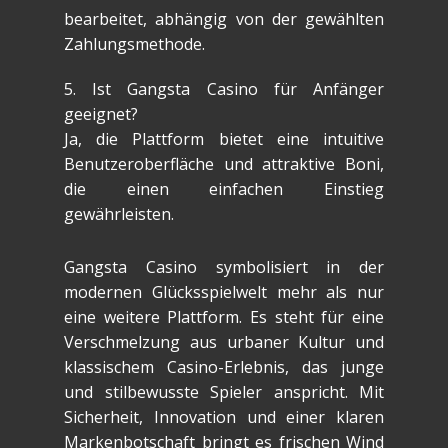
bearbeitet, abhängig von der gewählten
Zahlungsmethode.
5. Ist Gangsta Casino für Anfänger
geeignet?
Ja, die Plattform bietet eine intuitive
Benutzeroberfläche und attraktive Boni,
die einen einfachen Einstieg
gewährleisten.
Gangsta Casino symbolisiert in der
modernen Glücksspielwelt mehr als nur
eine weitere Plattform. Es steht für eine
Verschmelzung aus urbaner Kultur und
klassischem Casino-Erlebnis, das junge
und stilbewusste Spieler anspricht. Mit
Sicherheit, Innovation und einer klaren
Markenbotschaft bringt es frischen Wind