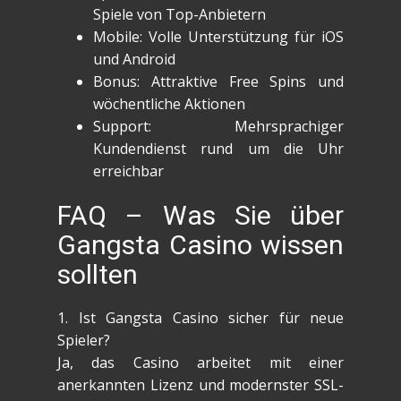
Spiele von Top-Anbietern
Mobile: Volle Unterstützung für iOS
und Android
Bonus: Attraktive Free Spins und
wöchentliche Aktionen
Support: Mehrsprachiger
Kundendienst rund um die Uhr
erreichbar
FAQ – Was Sie über
Gangsta Casino wissen
sollten
1. Ist Gangsta Casino sicher für neue
Spieler?
Ja, das Casino arbeitet mit einer
anerkannten Lizenz und modernster SSL-