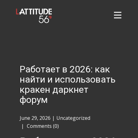
Home
About
L56 Collection
Markets and Events
Работает в 2026: как
Contact
найти и использовать
Taylor Tigers
кракен даркнет
форум
June 29, 2026
Uncategorized
Comments (0)