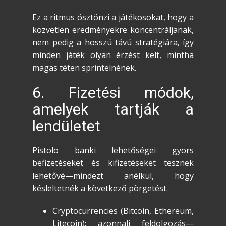
Ez a ritmus ösztönzi a játékosokat, hogy a
közvetlen eredményekre koncentráljanak,
nem pedig a hosszú távú stratégiára, így
minden játék olyan érzést kelt, mintha
magas téten sprintelnének.
6. Fizetési módok,
amelyek tartják a
lendületet
Pistolo banki lehetőségei gyors
befizetéseket és kifizetéseket tesznek
lehetővé—mindezt anélkül, hogy
késleltetnék a következő pörgetést.
Cryptocurrencies (Bitcoin, Ethereum,
Litecoin): azonnali feldolgozás—