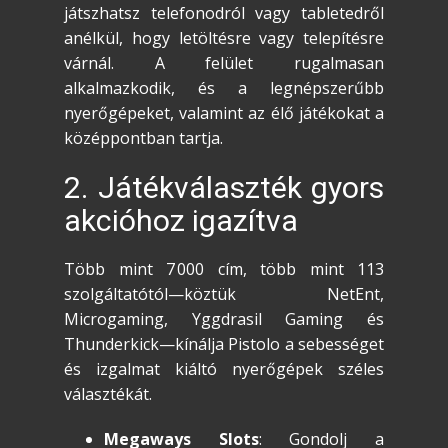
játszhatsz telefonodról vagy tabletedről
anélkül, hogy letöltésre vagy telepítésre
várnál. A felület rugalmasan
alkalmazkodik, és a legnépszerűbb
nyerőgépeket, valamint az élő játékokat a
középpontban tartja.
2. Játékválaszték gyors
akcióhoz igazítva
Több mint 7 000 cím, több mint 113
szolgáltatótól—köztük NetEnt,
Microgaming, Yggdrasil Gaming és
Thunderkick—kínálja Pistolo a sebességet
és izgalmat kiáltó nyerőgépek széles
választékát.
Megaways Slots
: Gondolj a