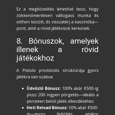
Ez a megközelítés lehetővé teszi, hogy
zökkenőmentesen váltogass munka és
otthon között, és visszatérj a kaszinóba—
pont, amit a rövid játékosok keresnek.
8. Bónuszok, amelyek
illenek a rövid
játékokhoz
A Pistolo promóciós struktúrája gyors
játékra van szabva:
Üdvözlő Bónusz:
100% akár €500-ig
plusz 200 ingyen pörgetés—ideális a
perceken belüli játék elkezdéséhez.
Heti Reload Bónusz:
50% akár €500-
ig—gyors feltöltés, amikor