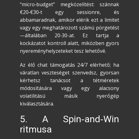
“micro‑budget” megközelítést: szánnak
€20‑€30‑t egy sessionre, és
abbamaradnak, amikor elérik ezt a limitet
vagy egy meghatározott számú pörgetést
—általában 20‑30-at. Ez tartja a
kockázatot kontroll alatt, miközben gyors
nyereményhelyzeteket tesz lehetővé.
Az élő chat támogatás 24/7 elérhető; ha
váratlan veszteséget szenvedsz, gyorsan
kérhetsz tanácsot a tétméretek
módosítására vagy egy alacsony
volatilitású másik nyerőgép
kiválasztására.
5. A Spin‑and‑Win
ritmusa