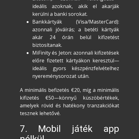
ideális azoknak, akik el akarják
kerülni a banki sorokat.
Bankkártyák (Visa/MasterCard):
azonnali jóváírás; a betéti kártyák
akár 24 órán belül kifizetést
biztosítanak.
MiFinity és Jeton: azonnali kifizetések
előre fizetett kártyákon keresztül—
ideális gyors készpénzfelvételhez
nyereménysorozat után.
A minimális befizetés €20, míg a minimális
kifizetés €50—könnyű küszöbértékek,
amelyek rövid és hatékony tranzakciókat
tesznek lehetővé.
7. Mobil játék app
nélkül