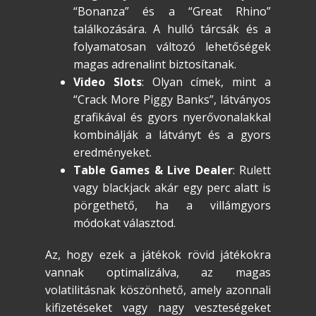
“Bonanza” és a “Great Rhino”
találkozására. A hulló tárcsák és a
folyamatosan változó lehetőségek
magas adrenalint biztosítanak.
Video Slots
: Olyan címek, mint a
“Crack More Piggy Banks”, látványos
grafikával és gyors nyerővonalakkal
kombinálják a látványt és a gyors
eredményeket.
Table Games & Live Dealer
: Rulett
vagy blackjack akár egy perc alatt is
pörgethető, ha a villámgyors
módokat választod.
Az, hogy ezek a játékok rövid játékokra
vannak optimalizálva, az magas
volatilitásnak köszönhető, amely azonnali
kifizetéseket vagy nagy veszteségeket