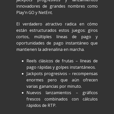
innovadores de grandes nombres como
Play’n GO y NetEnt.
El verdadero atractivo radica en cómo
están estructurados estos juegos: giros
cortos, múltiples líneas de pago y
oportunidades de pago instantáneo que
mantienen la adrenalina en marcha.
Reels clásicos de frutas – líneas de
pago rápidas y golpes instantáneos.
Jackpots progresivos – recompensas
enormes pero que aún ofrecen
varias ganancias por minuto.
Nuevos lanzamientos – gráficos
frescos combinados con cálculos
rápidos de RTP.