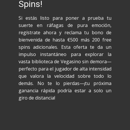
Spins!
Si estás listo para poner a prueba tu
suerte en ráfagas de pura emoción,
regístrate ahora y reclama tu bono de
bienvenida de hasta €500 más 200 free
spins adicionales. Esta oferta te da un
impulso instantáneo para explorar la
vasta biblioteca de Vegasino sin demora—
perfecto para el jugador de alta intensidad
que valora la velocidad sobre todo lo
demás. No te lo pierdas—¡tu próxima
ganancia rápida podría estar a solo un
giro de distancia!