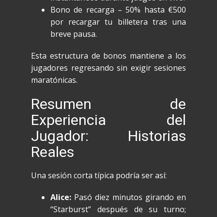
Bono de recarga – 50% hasta €500
por recargar tu billetera tras una
breve pausa.
Esta estructura de bonos mantiene a los
jugadores regresando sin exigir sesiones
maratónicas.
Resumen de
Experiencia del
Jugador: Historias
Reales
Una sesión corta típica podría ser así:
Alice:
Pasó diez minutos girando en
“Starburst” después de su turno;