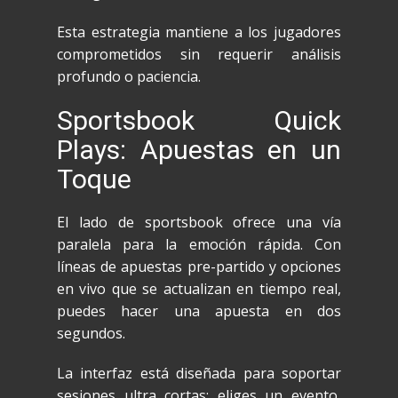
Esta estrategia mantiene a los jugadores
comprometidos sin requerir análisis
profundo o paciencia.
Sportsbook Quick
Plays: Apuestas en un
Toque
El lado de sportsbook ofrece una vía
paralela para la emoción rápida. Con
líneas de apuestas pre-partido y opciones
en vivo que se actualizan en tiempo real,
puedes hacer una apuesta en dos
segundos.
La interfaz está diseñada para soportar
sesiones ultra cortas: eliges un evento,