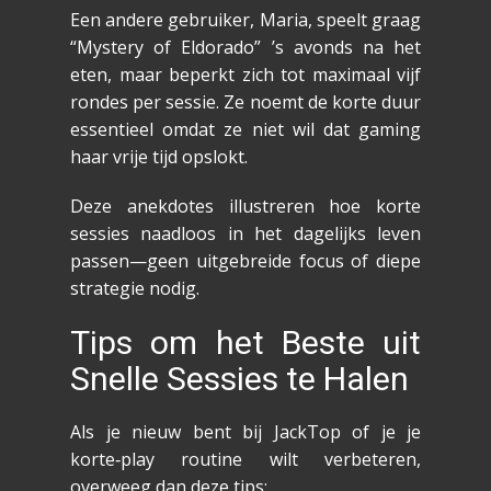
Een andere gebruiker, Maria, speelt graag
“Mystery of Eldorado” ’s avonds na het
eten, maar beperkt zich tot maximaal vijf
rondes per sessie. Ze noemt de korte duur
essentieel omdat ze niet wil dat gaming
haar vrije tijd opslokt.
Deze anekdotes illustreren hoe korte
sessies naadloos in het dagelijks leven
passen—geen uitgebreide focus of diepe
strategie nodig.
Tips om het Beste uit
Snelle Sessies te Halen
Als je nieuw bent bij JackTop of je je
korte‑play routine wilt verbeteren,
overweeg dan deze tips: