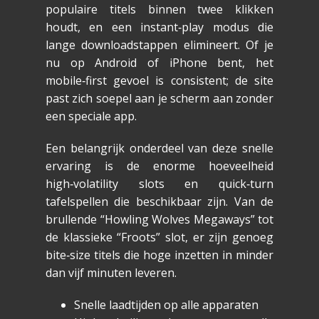
populaire titels binnen twee klikken
houdt, en een instant‑play modus die
lange downloadstappen elimineert. Of je
nu op Android of iPhone bent, het
mobile‑first gevoel is consistent; de site
past zich soepel aan je scherm aan zonder
een speciale app.
Een belangrijk onderdeel van deze snelle
ervaring is de enorme hoeveelheid
high‑volatility slots en quick‑turn
tafelspellen die beschikbaar zijn. Van de
brullende “Howling Wolves Megaways” tot
de klassieke “Froots” slot, er zijn genoeg
bite‑size titels die hoge inzetten in minder
dan vijf minuten leveren.
Snelle laadtijden op alle apparaten