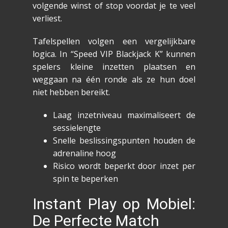
volgende winst of stop voordat je te veel
verliest.
Tafelspellen volgen een vergelijkbare
logica. In “Speed VIP Blackjack K” kunnen
spelers kleine inzetten plaatsen en
weggaan na één ronde als ze hun doel
niet hebben bereikt.
Laag inzetniveau maximaliseert de
sessielengte
Snelle beslissingspunten houden de
adrenaline hoog
Risico wordt beperkt door inzet per
spin te beperken
Instant Play op Mobiel:
De Perfecte Match