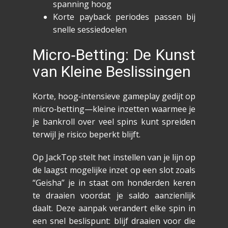
spanning hoog
Korte payback periodes passen bij
snelle sessiedoelen
Micro‑Betting: De Kunst
van Kleine Beslissingen
Korte, hoog‑intensieve gameplay gedijt op
micro‑betting—kleine inzetten waarmee je
je bankroll over veel spins kunt spreiden
terwijl je risico beperkt blijft.
Op JackTop stelt het instellen van je lijn op
de laagst mogelijke inzet op een slot zoals
“Geisha” je in staat om honderden keren
te draaien voordat je saldo aanzienlijk
daalt. Deze aanpak verandert elke spin in
een snel beslispunt: blijf draaien voor die