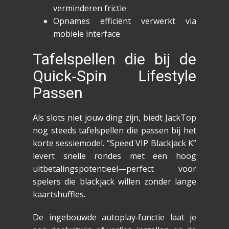
verminderen frictie
Opnames efficiënt verwerkt via
mobiele interface
Tafelspellen die bij de
Quick‑Spin Lifestyle
Passen
Als slots niet jouw ding zijn, biedt JackTop
nog steeds tafelspellen die passen bij het
korte sessiemodel. “Speed VIP Blackjack K”
levert snelle rondes met een hoog
uitbetalingspotentieel—perfect voor
spelers die blackjack willen zonder lange
kaartshuffles.
De ingebouwde autoplay‑functie laat je