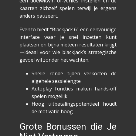
een doelwitwin of‑verlies instellen en de
kaarten zichzelf spelen terwijl je ergens
anders pauzeert.
Evenzo biedt “Blackjack 6” een eenvoudige
interface waar je snel inzetten kunt
plaatsen en bijna meteen resultaten krijgt
—ideaal voor wie blackjack’s strategische
gevoel wil zonder het wachten.
Snelle ronde tijden verkorten de
algehele sessielengte
Autoplay functies maken hands‑off
spelen mogelijk
Hoog uitbetalingspotentieel houdt
de motivatie hoog
Grote Bonussen die Je