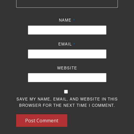
NAME
*
EMAIL
*
WEBSITE
SAVE MY NAME, EMAIL, AND WEBSITE IN THIS
BROWSER FOR THE NEXT TIME I COMMENT.
Post Comment