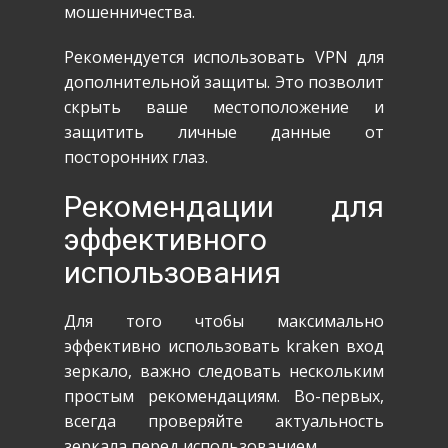
мошенничества.
Рекомендуется использовать VPN для
дополнительной защиты. Это позволит
скрыть ваше местоположение и
защитить личные данные от
посторонних глаз.
Рекомендации для
эффективного
использования
Для того чтобы максимально
эффективно использовать kraken вход
зеркало, важно следовать нескольким
простым рекомендациям. Во-первых,
всегда проверяйте актуальность
зеркала перед использованием.