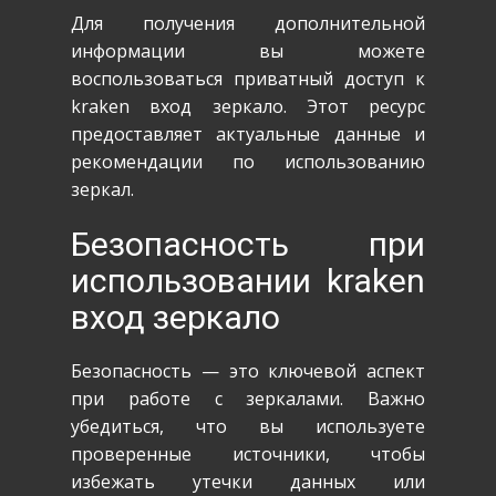
Для получения дополнительной
информации вы можете
воспользоваться
приватный доступ к
kraken вход зеркало
. Этот ресурс
предоставляет актуальные данные и
рекомендации по использованию
зеркал.
Безопасность при
использовании kraken
вход зеркало
Безопасность — это ключевой аспект
при работе с зеркалами. Важно
убедиться, что вы используете
проверенные источники, чтобы
избежать утечки данных или