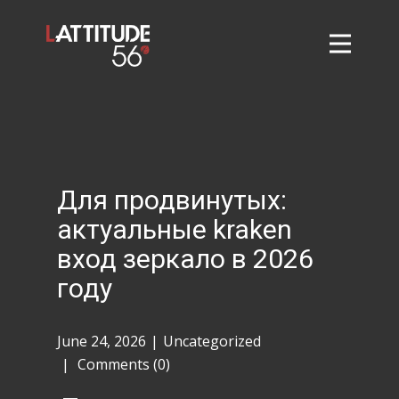
Home
About
L56 Collection
Markets and Events
Для продвинутых:
Contact
актуальные kraken
Taylor Tigers
вход зеркало в 2026
году
June 24, 2026
Uncategorized
Comments (0)