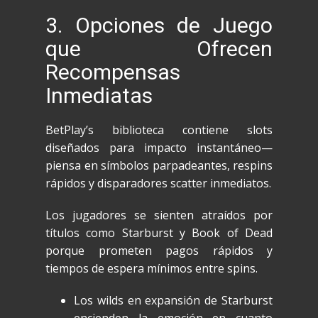
3. Opciones de Juego
que Ofrecen
Recompensas
Inmediatas
BetPlay
’s biblioteca contiene slots
diseñados para impacto instantáneo—
piensa en símbolos parpadeantes, respins
rápidos y disparadores scatter inmediatos.
Los jugadores se sienten atraídos por
títulos como Starburst y Book of Dead
porque prometen pagos rápidos y
tiempos de espera mínimos entre spins.
Los wilds en expansión de Starburst