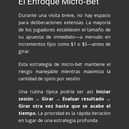
El Enfoque Micro‑Bet
Durante una visita breve, no hay espacio
para deliberaciones extensas. La mayoría
de los jugadores establecen el tamaño de
su apuesta de inmediato—a menudo en
incrementos fijos como $1 o $5—antes de
girar.
Esta estrategia de micro‑bet mantiene el
riesgo manejable mientras maximiza la
cantidad de spins por sesión.
Una rutina típica podría ser así:
Iniciar
sesión → Girar → Evaluar resultado →
Girar otra vez hasta que se acabe el
tiempo.
La prioridad es la rápida iteración
en lugar de una estrategia profunda.