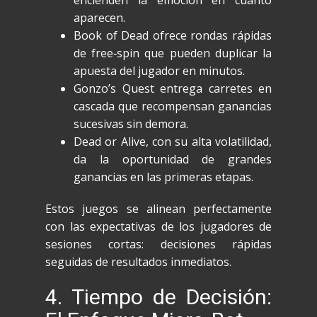
encienden la emoción en cuanto
aparecen.
Book of Dead ofrece rondas rápidas
de free‑spin que pueden duplicar la
apuesta del jugador en minutos.
Gonzo’s Quest entrega carretes en
cascada que recompensan ganancias
sucesivas sin demora.
Dead or Alive, con su alta volatilidad,
da la oportunidad de grandes
ganancias en las primeras etapas.
Estos juegos se alinean perfectamente
con las expectativas de los jugadores de
sesiones cortas: decisiones rápidas
seguidas de resultados inmediatos.
4. Tiempo de Decisión: