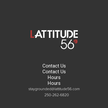
Contact Us
Contact Us
Hours
Hours
staygrounded@lattitude56.com
250-262-6820