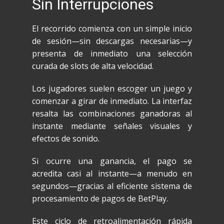
Sin Interrupciones
El recorrido comienza con un simple inicio
de sesión—sin descargas necesarias—y
presenta de inmediato una selección
curada de slots de alta velocidad.
Los jugadores suelen escoger un juego y
comenzar a girar de inmediato. La interfaz
resalta las combinaciones ganadoras al
instante mediante señales visuales y
efectos de sonido.
Si ocurre una ganancia, el pago se
acredita casi al instante—a menudo en
segundos—gracias al eficiente sistema de
procesamiento de pagos de BetPlay.
Este ciclo de retroalimentación rápida