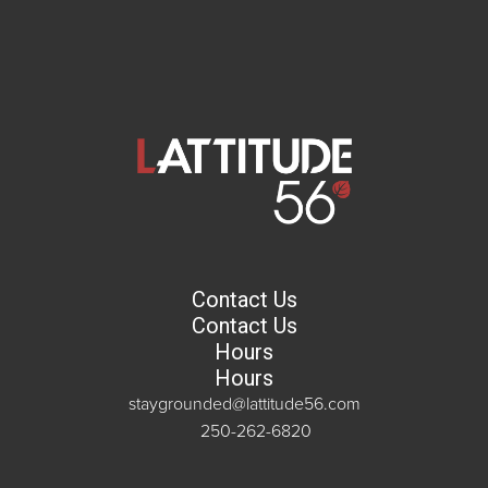
Contact Us
Contact Us
Hours
Hours
staygrounded@lattitude56.com
250-262-6820