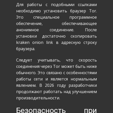
Для работы с подобными ссылками
необходимо установить браузер Tor.
Это специальное программное
обеспечение, обеспечивающее
анонимное соединение. После
установки достаточно скопировать
kraken onion link в адресную строку
браузера.
Следует учитывать, что скорость
соединения через Tor может быть ниже
обычного. Это связано с особенностями
работы сети и является нормальным
явлением. В 2026 году разработчики
продолжают работать над улучшением
производительности.
Безопасность при