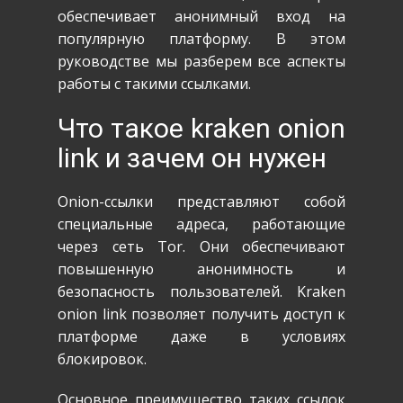
обеспечивает анонимный вход на
популярную платформу. В этом
руководстве мы разберем все аспекты
работы с такими ссылками.
Что такое kraken onion
link и зачем он нужен
Onion-ссылки представляют собой
специальные адреса, работающие
через сеть Tor. Они обеспечивают
повышенную анонимность и
безопасность пользователей. Kraken
onion link позволяет получить доступ к
платформе даже в условиях
блокировок.
Основное преимущество таких ссылок