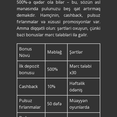
500%-ə qədər ola bilər – bu, sözün əsl
mənasında pulunuzu beş qat artırmaq
deməkdir. Həmçinin, cashback, pulsuz
fırlanmalar və xüsusi promosyonlar var.
Amma diqqətli olun: şərtləri oxuyun, çünki
bəzi bonuslar mərc tələbləri ilə gəlir.
Bonus
Məbləğ
Şərtlər
Növü
İlk depozit
Mərc tələbi
500%
bonusu
x30
Həftəlik
Cashback
10%
ödəniş
Pulsuz
Müəyyən
50 dəfə
fırlanmalar
oyunlarda