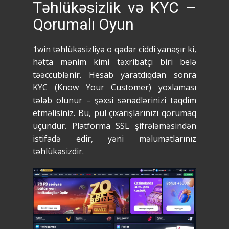
Təhlükəsizlik və KYC –
Qorumalı Oyun
1win təhlükəsizliyə o qədər ciddi yanaşır ki,
hətta
mənim kimi təxribatçı biri belə
təəccüblənir. Hesab yaratdıqdan sonra
KYC (Know Your Customer) yoxlaması
tələb olunur – şəxsi sənədlərinizi təqdim
etməlisiniz. Bu, pul çıxarışlarınızı qorumaq
üçündür. Platforma SSL şifrələməsindən
istifadə edir, yəni məlumatlarınız
təhlükəsizdir.