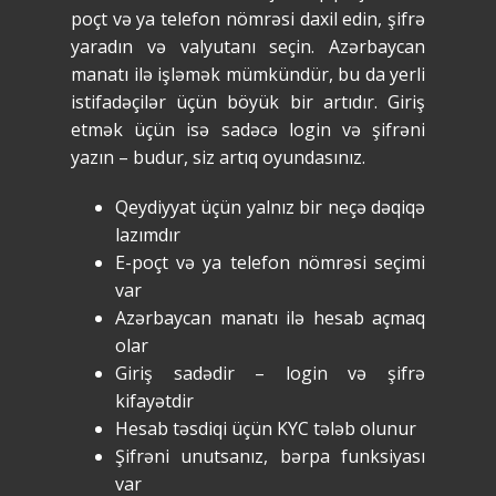
poçt və ya telefon nömrəsi daxil edin, şifrə
yaradın və valyutanı seçin. Azərbaycan
manatı ilə işləmək mümkündür, bu da yerli
istifadəçilər üçün böyük bir artıdır. Giriş
etmək üçün isə sadəcə login və şifrəni
yazın – budur, siz artıq oyundasınız.
Qeydiyyat üçün yalnız bir neçə dəqiqə
lazımdır
E-poçt və ya telefon nömrəsi seçimi
var
Azərbaycan manatı ilə hesab açmaq
olar
Giriş sadədir – login və şifrə
kifayətdir
Hesab təsdiqi üçün KYC tələb olunur
Şifrəni unutsanız, bərpa funksiyası
var