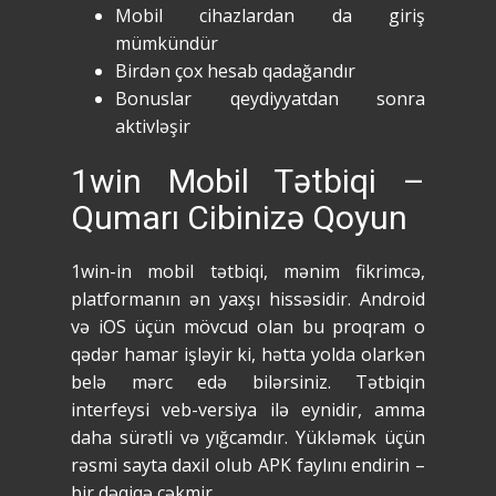
Mobil cihazlardan da giriş
mümkündür
Birdən çox hesab qadağandır
Bonuslar qeydiyyatdan sonra
aktivləşir
1win Mobil Tətbiqi –
Qumarı Cibinizə Qoyun
1win-in mobil tətbiqi, mənim fikrimcə,
platformanın ən yaxşı hissəsidir. Android
və iOS üçün mövcud olan bu proqram o
qədər hamar işləyir ki, hətta yolda olarkən
belə mərc edə bilərsiniz. Tətbiqin
interfeysi veb-versiya ilə eynidir, amma
daha sürətli və yığcamdır. Yükləmək üçün
rəsmi sayta daxil olub APK faylını endirin –
bir dəqiqə çəkmir.