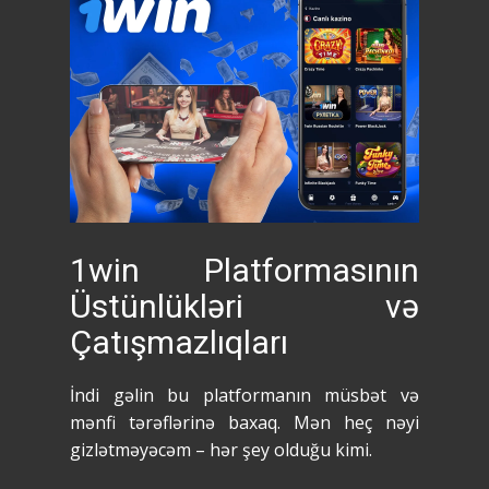
1win Platformasının
Üstünlükləri və
Çatışmazlıqları
İndi gəlin bu platformanın müsbət və
mənfi tərəflərinə baxaq. Mən heç nəyi
gizlətməyəcəm – hər şey olduğu kimi.