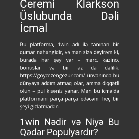
Ceremi Klarkson
Üslubunda Dəli
İcmal
Bu platforma, 1win adı ilə tanınan bir
qumar nəhəngidir, və mən sizə deyirəm ki,
burada hər şey var – mərc, kazino,
bonuslar və bir az da dəlilik.
https://goycezengezur.com/
ünvanında bu
dünyaya addım atmaq olar, amma diqqətli
olun – pul kisəniz yanar. Mən bu icmalda
platformanı parça-parça edəcəm, heç bir
şeyi gizlətmədən.
1win Nədir və Niyə Bu
Qədər Populyardır?