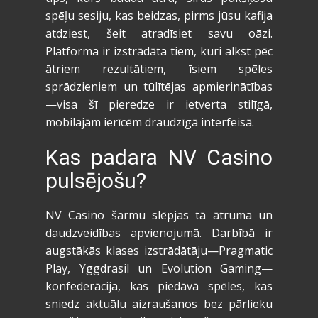
spēļu sesiju, kas beidzas, pirms jūsu kafija
atdziest, šeit atradīsiet savu oāzi.
Platforma ir izstrādāta tiem, kuri alkst pēc
ātriem rezultātiem, īsiem spēles
sprādzieniem un tūlītējas apmierinātības
—visa šī pieredze ir ietverta stilīgā,
mobilajām ierīcēm draudzīgā interfeisā.
Kas padara NV Casino
pulsējošu?
NV Casino
šarmu slēpjas tā ātruma un
daudzveidības apvienojumā. Darbībā ir
augstākās klases izstrādātāju—Pragmatic
Play, Yggdrasil un Evolution Gaming—
konfederācija, kas piedāvā spēles, kas
sniedz aktuālu aizraušanos bez pārlieku