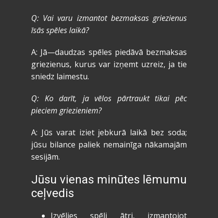
Q: Vai varu izmantot bezmaksas griezienus
īsās spēles laikā?
A: Jā—daudzas spēles piedāvā bezmaksas
griezienus, kurus var izņemt uzreiz, ja tie
sniedz laimestu.
Q: Ko darīt, ja vēlos pārtraukt tikai pēc
pieciem griezieniem?
A: Jūs varat iziet jebkurā laikā bez soda;
jūsu bilance paliek nemainīga nākamajām
sesijām.
Jūsu vienas minūtes lēmumu
ceļvedis
Izvēlies spēli ātri, izmantojot