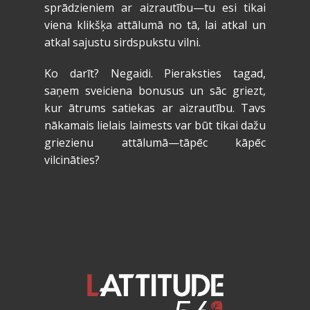
sprādzieniem ar aizrautību—tu esi tikai
viena klikšķa attālumā no tā, lai atkal un
atkal sajustu sirdspukstu vilni.
Ko darīt? Negaidi. Pieraksties tagad,
saņem sveiciena bonusus un sāc griezt,
kur ātrums satiekas ar aizrautību. Tavs
nākamais lielais laimests var būt tikai dažu
griezienu attālumā—tāpēc kāpēc
vilcināties?