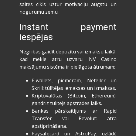
saites cikls uztur motivāciju augstu un
nogurumu zemu.
Instant payment
iespējas
Negribas gaidīt depozītu vai izmaksu laikā,
kad meklē ātru uzvaru. NV Casino
maksājumu sistēma ir pielāgota ātrumam:
E‑wallets, piemēram, Neteller un
Skrill: tūlītējas iemaksas un izmaksas.
Kriptovalūtas (Bitcoin, Ethereum):
gandrīz tūlītējs apstrādes laiks.
Bankas pārskaitījums ar Rapid
Transfer vai Revolut: ātra
apstiprināšana.
Paysafecard un AstroPay: uzlādē