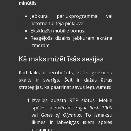
minūtēs.
Jebkurā pārlūkprogrammā vai
lietotnē tūlītēja piekļuve
Ekskluzīvi mobilie bonusi
Reaģējošs dizains jebkuram ekrāna
izmēram
Kā maksimizēt īsās sesijas
Kad laiks ir ierobežots, katrs griezienu
skaits ir svarīgs. Šeit ir dažas ātras
stratēģijas, kā paātrināt savus ieguvumus:
Izvēlies augsta RTP slotus: Meklē
spēles, piemēram,
Sugar Rush 1000
vai
Gates of Olympus
. To izmaksu
likmes ir labvēlīgas īsiem spēles
posmiem.