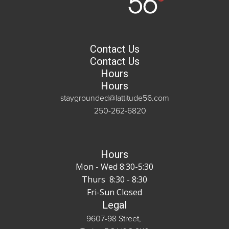
Contact Us
Contact Us
Hours
Hours
staygrounded@lattitude56.com
250-262-6820
Hours
Mon - Wed 8:30-5:30
Thurs 8:30 - 8:30
Fri-Sun Closed
Legal
9607-98 Street,