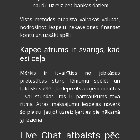
naudu uzreiz bez bankas datiem.
Visas metodes atbalsta vairākas valūtas,
nodrošinot iespēju nekavējoties finansēt
kontu un uzsākt spēli.
Kāpēc ātrums ir svarīgs, kad
esi ceļā
Mērķis ir izvairīties no jebkādas
pretestības starp lēmumu spēlēt un
faktiski spēlēt. Ja depozīts aizņem minūtes
—vai stundas—tas ir pārtraukums tavā
ritmā. Ātras maksājumu iespējas novērš
šo plaisu, ļaujot uzreiz ķerties pie nākamā
grieziena.
Live Chat atbalsts pēc