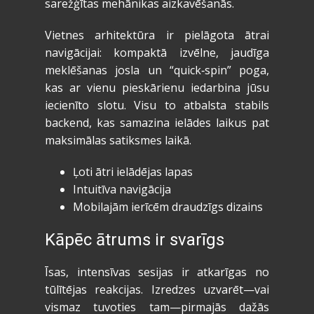
sarežģītas mehānikas aizkavēšanās.
Vietnes arhitektūra ir pielāgota ātrai
navigācijai: kompaktā izvēlne, jaudīga
meklēšanas josla un “quick‑spin” poga,
kas ar vienu pieskārienu iedarbina jūsu
iecienīto slotu. Visu to atbalsta stabils
backend, kas samazina ielādes laikus pat
maksimālas satiksmes laikā.
Ļoti ātri ielādējas lapas
Intuitīva navigācija
Mobilajām ierīcēm draudzīgs dizains
Kāpēc ātrums ir svarīgs
Īsas, intensīvas sesijas ir atkarīgas no
tūlītējas reakcijas. Izredzes uzvarēt—vai
vismaz tuvoties tam—pirmajās dažās