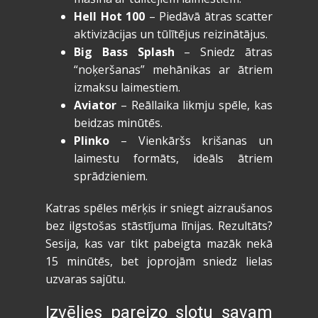
Hell Hot 100
– Piedāvā ātras scatter
aktivizācijas un tūlītējus reizinātājus.
Big Bass Splash
– Sniedz ātras
“noķeršanas” mehānikas ar ātriem
izmaksu laimestiem.
Aviator
– Reāllaika likmju spēle, kas
beidzas minūtēs.
Plinko
– Vienkāršs krišanas un
laimestu formāts, ideāls ātriem
sprādzieniem.
Katras spēles mērķis ir sniegt aizraušanos
bez ilgstošas stāstījuma līnijas. Rezultāts?
Sesija, kas var tikt pabeigta mazāk nekā
15 minūtēs, bet joprojām sniedz lielas
uzvaras sajūtu.
Izvēlies pareizo slotu savam