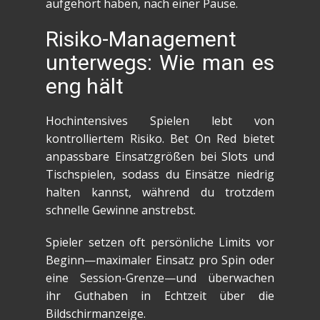
aufgehört haben, nach einer Pause.
Risiko-Management
unterwegs: Wie man es
eng hält
Hochintensives Spielen lebt von
kontrolliertem Risiko. Bet On Red bietet
anpassbare Einsatzgrößen bei Slots und
Tischspielen, sodass du Einsätze niedrig
halten kannst, während du trotzdem
schnelle Gewinne anstrebst.
Spieler setzen oft persönliche Limits vor
Beginn—maximaler Einsatz pro Spin oder
eine Session-Grenze—und überwachen
ihr Guthaben in Echtzeit über die
Bildschirmanzeige.