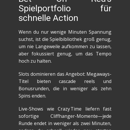
Spielportfolio für
schnelle Action
Wenn du nur wenige Minuten Spannung
suchst, ist die Spielbibliothek groß genug,
um nie Langeweile aufkommen zu lassen,
aber fokussiert genug, um das Tempo
hoch zu halten.
Slots dominieren das Angebot: Megaways-
Titel bieten cascade reels und
Bonusrunden, die in weniger als zehn
Spins enden.
Live-Shows wie Crazy Time liefern fast
sofortige Cliffhanger-Momente—jede
Runde endet in weniger als zwei Minuten,