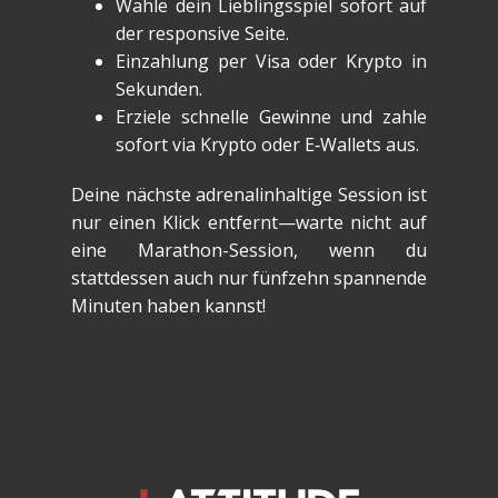
Wähle dein Lieblingsspiel sofort auf
der responsive Seite.
Einzahlung per Visa oder Krypto in
Sekunden.
Erziele schnelle Gewinne und zahle
sofort via Krypto oder E‑Wallets aus.
Deine nächste adrenalinhaltige Session ist
nur einen Klick entfernt—warte nicht auf
eine Marathon-Session, wenn du
stattdessen auch nur fünfzehn spannende
Minuten haben kannst!