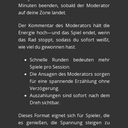
Minuten beenden, sobald der Moderator
auf deine Zone landet.
Der Kommentar des Moderators hält die
Energie hoch—und das Spiel endet, wenn
das Rad stoppt, sodass du sofort weißt,
wie viel du gewonnen hast.
Schnelle Runden bedeuten mehr
Spiele pro Session.
Die Ansagen des Moderators sorgen
für eine spannende Erzählung ohne
Verzögerung.
Auszahlungen sind sofort nach dem
Dreh sichtbar.
Dieses Format eignet sich für Spieler, die
es genießen, die Spannung steigen zu