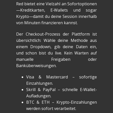
Red bietet eine Vielzahl an Sofortoptionen
—Kreditkarten, E‑Wallets und sogar
Krypto—damit du deine Session innerhalb
von Minuten finanzieren kannst.
Der Checkout-Prozess der Plattform ist
übersichtlich: Wähle deine Methode aus
einem Dropdown, gib deine Daten ein,
und schon bist du live. Kein Warten auf
manuelle Freigaben oder
Banküberweisungen.
Visa & Mastercard – sofortige
Einzahlungen.
Skrill & PayPal – schnelle E‑Wallet-
Aufladungen.
BTC & ETH – Krypto-Einzahlungen
werden sofort verarbeitet.