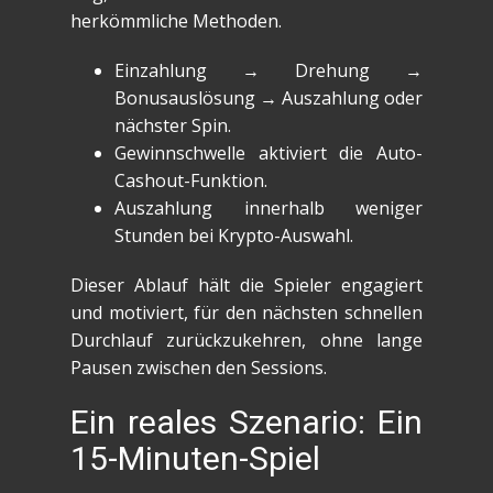
herkömmliche Methoden.
Einzahlung → Drehung →
Bonusauslösung → Auszahlung oder
nächster Spin.
Gewinnschwelle aktiviert die Auto-
Cashout-Funktion.
Auszahlung innerhalb weniger
Stunden bei Krypto-Auswahl.
Dieser Ablauf hält die Spieler engagiert
und motiviert, für den nächsten schnellen
Durchlauf zurückzukehren, ohne lange
Pausen zwischen den Sessions.
Ein reales Szenario: Ein
15-Minuten-Spiel