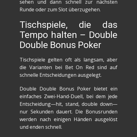
sehen und dann schnell zur nächsten
Runde oder zum Slot überzugehen.
Tischspiele, die das
Tempo halten – Double
Double Bonus Poker
Tischspiele gelten oft als langsam, aber
die Varianten bei Bet On Red sind auf
schnelle Entscheidungen ausgelegt.
Double Double Bonus Poker bietet ein
einfaches Zwei-Hand-Duell, bei dem jede
Entscheidung—hit, stand, double down—
nur Sekunden dauert. Die Bonusrunden
werden nach einigen Händen ausgelöst
und enden schnell.