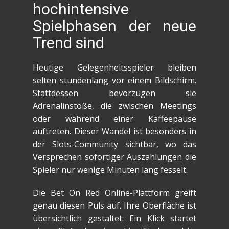
hochintensive
Spielphasen der neue
Trend sind
Heutige Gelegenheitsspieler bleiben
selten stundenlang vor einem Bildschirm.
Stattdessen bevorzugen sie
Adrenalinstöße, die zwischen Meetings
oder während einer Kaffeepause
auftreten. Dieser Wandel ist besonders in
der Slots-Community sichtbar, wo das
Versprechen sofortiger Auszahlungen die
Spieler nur wenige Minuten lang fesselt.
Die
Bet On Red
Online-Plattform greift
genau diesen Puls auf. Ihre Oberfläche ist
übersichtlich gestaltet: Ein Klick startet