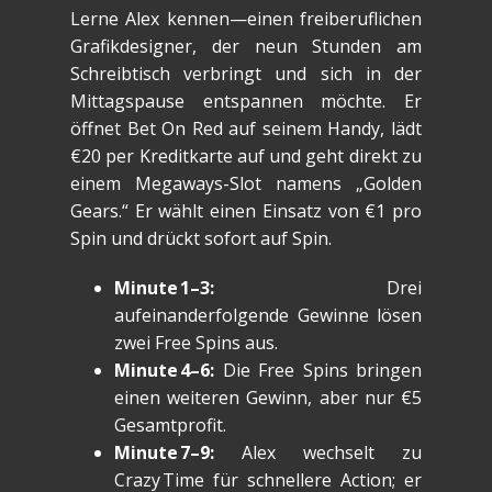
Lerne Alex kennen—einen freiberuflichen
Grafikdesigner, der neun Stunden am
Schreibtisch verbringt und sich in der
Mittagspause entspannen möchte. Er
öffnet Bet On Red auf seinem Handy, lädt
€20 per Kreditkarte auf und geht direkt zu
einem Megaways-Slot namens „Golden
Gears.“ Er wählt einen Einsatz von €1 pro
Spin und drückt sofort auf Spin.
Minute 1–3:
Drei
aufeinanderfolgende Gewinne lösen
zwei Free Spins aus.
Minute 4–6:
Die Free Spins bringen
einen weiteren Gewinn, aber nur €5
Gesamtprofit.
Minute 7–9:
Alex wechselt zu
Crazy Time für schnellere Action; er