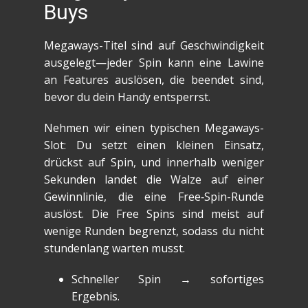
Buys
Megaways-Titel sind auf Geschwindigkeit
ausgelegt—jeder Spin kann eine Lawine
an Features auslösen, die beendet sind,
bevor du dein Handy entsperrst.
Nehmen wir einen typischen Megaways-
Slot: Du setzt einen kleinen Einsatz,
drückst auf Spin, und innerhalb weniger
Sekunden landet die Walze auf einer
Gewinnlinie, die eine Free‑Spin-Runde
auslöst. Die Free Spins sind meist auf
wenige Runden begrenzt, sodass du nicht
stundenlang warten musst.
Schneller Spin → sofortiges
Ergebnis.