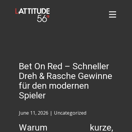
Home
About
L56 Collection
Markets and Events
Bet On Red – Schneller
Contact
Dreh & Rasche Gewinne
Taylor Tigers
für den modernen
Spieler
June 11, 2026
Uncategorized
Warum kurze,