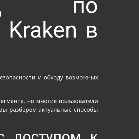
йд по
 Kraken в
безопасности и обходу возможных
сегменте, но многие пользователи
 мы разберем актуальные способы
с доступом к