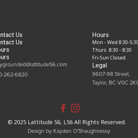
ntact Us
Hours
ntact Us
Mon - Wed 8:30-5:3
urs
Thurs 8:30 - 8:30
urs
Fri-Sun Closed
Legal
aygrounded@lattitude56.com
9607-98 Street,
0-262-6820
Taylor, BC V0C 2K
© 2025 Lattitude 56, L56 All Rights Reserved.
Design by Kayden O'Shaughnessy