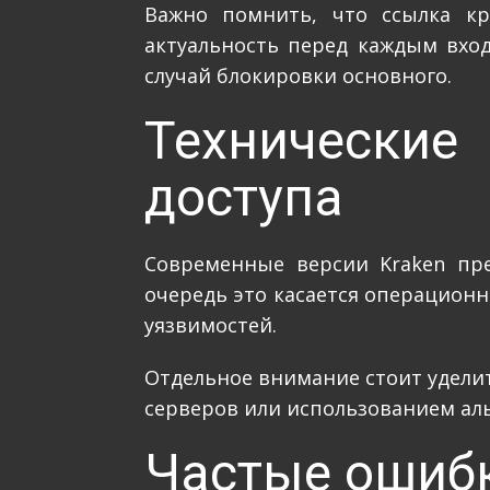
Важно помнить, что ссылка кр
актуальность перед каждым вхо
случай блокировки основного.
Технические
доступа
Современные версии Kraken пр
очередь это касается операцион
уязвимостей.
Отдельное внимание стоит удели
серверов или использованием ал
Частые ошибк