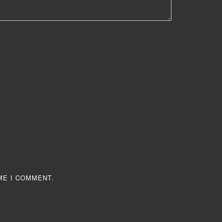
ME I COMMENT.