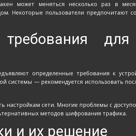
акен может меняться несколько раз в меся
дом. Некоторые пользователи предпочитают со
 требования для
едъявляют определенные требования к устрой
ной системы — рекомендуется использовать пос
ть настройкам сети. Многие проблемы с доступ
ьтернативных методов шифрования трафика.
и и их решение