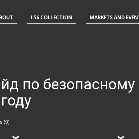
BOUT
L56 COLLECTION
MARKETS AND EVEN
йд по безопасному 
 году
 (0)