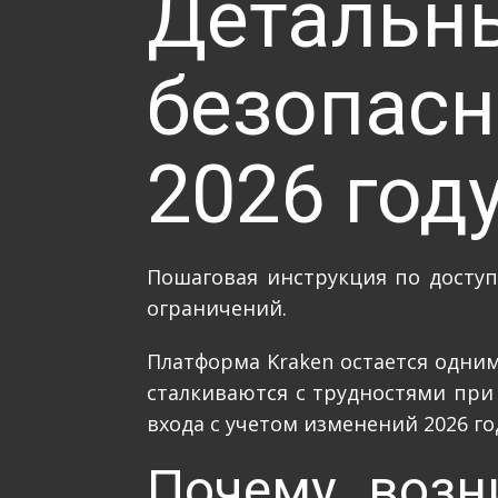
Дета
безопасн
2026 год
Пошаговая инструкция по доступ
ограничений.
Платформа Kraken остается одним
сталкиваются с трудностями при
входа с учетом изменений 2026 го
Почему возн