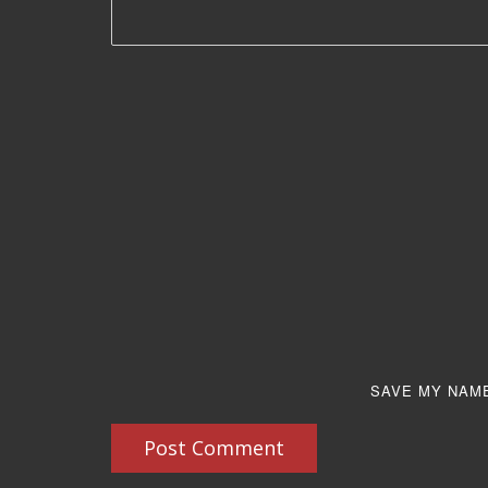
SAVE MY NAME
Post Comment