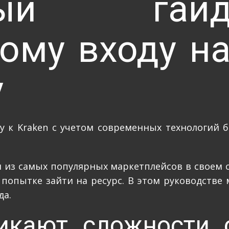
льный га
ому входу на
у
у к Kraken с учетом современных технологий 
 из самых популярных маркетплейсов в своем 
 попытке зайти на ресурс. В этом руководстве
да.
икают сложности 