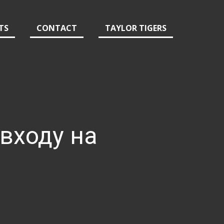
TS
CONTACT
TAYLOR TIGERS
входу на