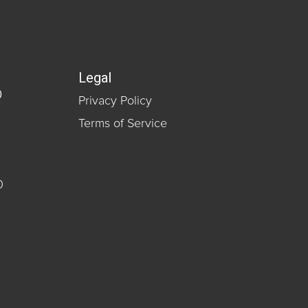
Legal
0
Privacy Policy
Terms of Service
0