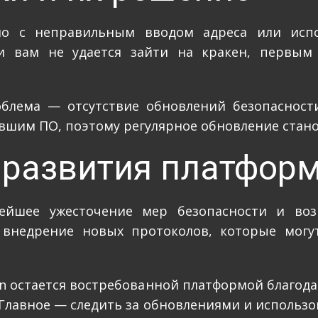
но с неправильным вводом адреса или исп
ли вам не удается зайти на кракен, первым
блема — отсутствие обновлений безопасност
ревшим ПО, поэтому регулярное обновление стан
 развития платфор
ейшее ужесточение мер безопасности и во
я внедрение новых протоколов, которые могу
en остается востребованной платформой благод
Главное — следить за обновлениями и использ