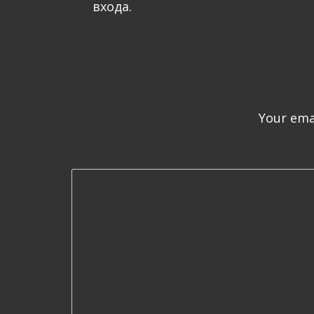
входа.
Your emai