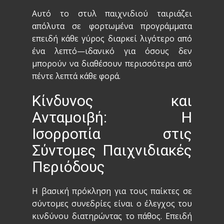
Αυτό το στυλ παιχνιδιού ταιριάζει
απόλυτα σε φορτωμένα προγράμματα
επειδή κάθε γύρος διαρκεί λιγότερο από
ένα λεπτό—ιδανικό για όσους δεν
μπορούν να διαθέσουν περισσότερα από
πέντε λεπτά κάθε φορά.
Κίνδυνος και
Ανταμοιβή: Η
Ισορροπία στις
Σύντομες Παιχνιδιακές
Περιόδους
Η βασική πρόκληση για τους παίκτες σε
σύντομες συνεδρίες είναι ο έλεγχος του
κινδύνου διατηρώντας το πάθος. Επειδή