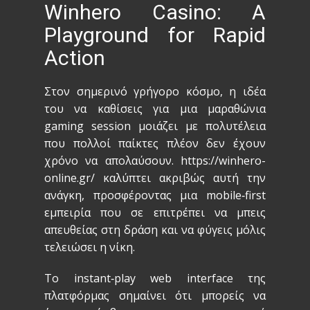
Winhero Casino: A
Playground for Rapid
Action
Στον σημερινό γρήγορο κόσμο, η ιδέα
του να καθίσεις για μια μαραθώνια
gaming session μοιάζει με πολυτέλεια
που πολλοί παίκτες πλέον δεν έχουν
χρόνο να απολαύσουν.
https://winhero-
online.gr/
καλύπτει ακριβώς αυτή την
ανάγκη, προσφέροντας μια mobile‑first
εμπειρία που σε επιτρέπει να μπεις
απευθείας στη δράση και να φύγεις μόλις
τελειώσει η νίκη.
Το instant‑play web interface της
πλατφόρμας σημαίνει ότι μπορείς να