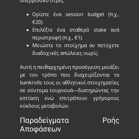
υπερβολικό στρες.
Ορίστε ένα session budget (π.χ.,
€20).
Επιλέξτε ένα σταθερό stake ανά
περιστροφή (π.χ., €1).
Μειώστε το στοίχημα αν πετύχετε
διαδοχικές απώλειες νωρίς.
Αυτή η πειθαρχημένη προσέγγιση μοιάζει
με τον τρόπο που διαχειρίζονται τα
bankrolls τους οι αθλητικοί στοιχηματίες
σε σύντομα τουρνουά—διατηρώντας την
εστίαση ενώ επιτρέπουν γρήγορους
κύκλους μεταβολών.
Παραδείγματα Ροής
Αποφάσεων