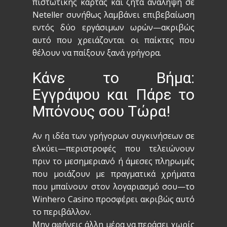
πιστωτικής κάρτας και ζητά ανάληψη σε
Neteller συνήθως λαμβάνει επιβεβαίωση
εντός δύο εργάσιμων ωρών—ακριβώς
αυτό που χρειάζονται οι παίκτες που
θέλουν να παίξουν ξανά γρήγορα.
Κάνε το Βήμα:
Εγγράψου και Πάρε το
Μπόνους σου Τώρα!
Αν η ιδέα των γρήγορων συγκινήσεων σε
ελκύει—περιστροφές που τελειώνουν
πριν το μεσημεριανό ή άμεσες πληρωμές
που μοιάζουν με πραγματικά χρήματα
που μπαίνουν στον λογαριασμό σου—το
Winhero Casino προσφέρει ακριβώς αυτό
το περιβάλλον.
Μην αφήνεις άλλη μέρα να περάσει χωρίς