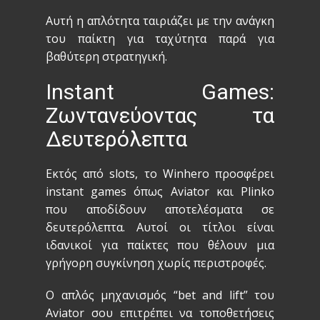
Αυτή η απλότητα ταιριάζει με την ανάγκη
του παίκτη για ταχύτητα παρά για
βαθύτερη στρατηγική.
Instant Games:
Ζωντανεύοντας τα
Δευτερόλεπτα
Εκτός από slots, το Winhero προσφέρει
instant games όπως Aviator και Plinko
που αποδίδουν αποτελέσματα σε
δευτερόλεπτα. Αυτοί οι τίτλοι είναι
ιδανικοί για παίκτες που θέλουν μια
γρήγορη συγκίνηση χωρίς περιστροφές.
Ο απλός μηχανισμός “bet and lift” του
Aviator σου επιτρέπει να τοποθετήσεις