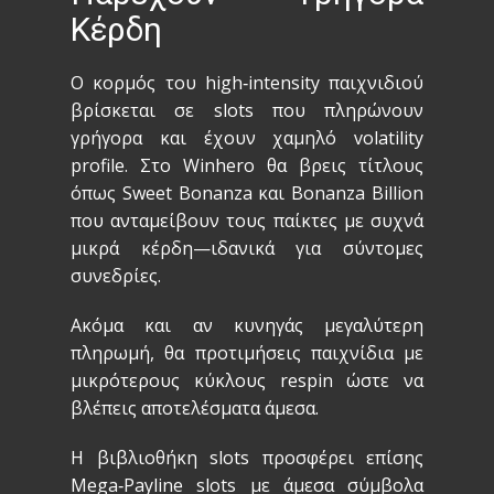
Κέρδη
Ο κορμός του high‑intensity παιχνιδιού
βρίσκεται σε slots που πληρώνουν
γρήγορα και έχουν χαμηλό volatility
profile. Στο Winhero θα βρεις τίτλους
όπως Sweet Bonanza και Bonanza Billion
που ανταμείβουν τους παίκτες με συχνά
μικρά κέρδη—ιδανικά για σύντομες
συνεδρίες.
Ακόμα και αν κυνηγάς μεγαλύτερη
πληρωμή, θα προτιμήσεις παιχνίδια με
μικρότερους κύκλους respin ώστε να
βλέπεις αποτελέσματα άμεσα.
Η βιβλιοθήκη slots προσφέρει επίσης
Mega‑Payline slots με άμεσα σύμβολα