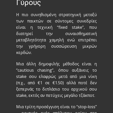
Γύρους
Η πιο συνηθισμένη στρατηγική μεταξύ
των παικτών σε σύντομες συνεδρίες
είναι η τεχνική “fixed stake”, που
διατηρεί την συναισθηματική
μεταβλητότητα χαμηλή ενώ επιτρέπει
την γρήγορη συσσώρευση μικρών
κερδών.
Μια άλλη δημοφιλής μέθοδος είναι η
“cautious chasing”, όπου αυξάνεις το
stake σου ελαφρώς μετά από μια νίκη
(π.χ., από €1 σε €1.50) αλλά ποτέ δεν
ξεπερνάς το διπλάσιο του αρχικού σου
stake, εκτός αν πετύχεις μεγάλο τζάκποτ.
Μια τρίτη προσέγγιση είναι το “stop‑loss”