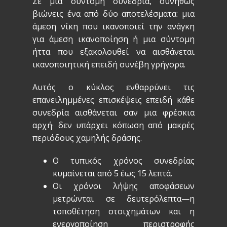
Σε μια σύντομη συνεδρία, συνήθως
βιώνεις ένα από δύο αποτελέσματα: μια
άμεση νίκη που ικανοποιεί την ανάγκη
για άμεση ικανοποίηση ή μια σύντομη
ήττα που εξακολουθεί να αισθάνεται
ικανοποιητική επειδή συνέβη γρήγορα.
Αυτός ο κύκλος ενθαρρύνει τις
επανειλημμένες επισκέψεις επειδή κάθε
συνεδρία αισθάνεται σαν μια φρέσκια
αρχή· δεν υπάρχει κόπωση από μακρές
περιόδους χαμηλής δράσης.
Ο τυπικός χρόνος συνεδρίας
κυμαίνεται από 5 έως 15 λεπτά.
Οι χρόνοι λήψης αποφάσεων
μετρώνται σε δευτερόλεπτα—η
τοποθέτηση στοιχημάτων και η
ενεργοποίηση περιστροφής