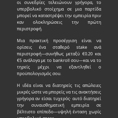
οι συνεδρίες τελειώνουν γρήγορα, το
υπερβολικό στοίχημα σε μια παρτίδα
μπορεί να καταστρέψει την εμπειρία πριν
καν ολοκληρώσεις την πρώτη
περιστροφή.
Μια πρακτική προσέγγιση είναι να
ορίσεις ένα σταθερό stake ανά
περιστροφή—συνήθως μεταξύ €0.20 και
€5 ανάλογα με το bankroll σου—και να το
τηρείς μέχρι να εξαντληθεί ο
προϋπολογισμός σου.
Η ιδέα είναι να διατηρείς τις απώλειες
μικρές ώστε να μπορείς να τις ανακτήσεις
γρήγορα αν είσαι τυχερός· αυτό διατηρεί
την συναισθηματική εμπειρία σε
βέλτιστο επίπεδο—υψηλή ένταση χωρίς