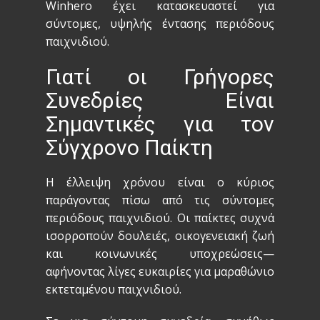
Winhero έχει κατασκευαστεί για
σύντομες, υψηλής έντασης περιόδους
παιχνιδιού.
Γιατί οι Γρήγορες
Συνεδρίες Είναι
Σημαντικές για τον
Σύγχρονο Παίκτη
Η έλλειψη χρόνου είναι ο κύριος
παράγοντας πίσω από τις σύντομες
περιόδους παιχνιδιού. Οι παίκτες συχνά
ισορροπούν δουλειές, οικογενειακή ζωή
και κοινωνικές υποχρεώσεις—
αφήνοντας λίγες ευκαιρίες για μαραθώνιο
εκτεταμένου παιχνιδιού.