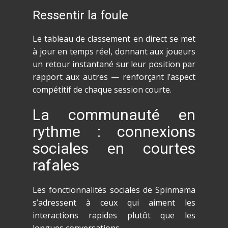
Ressentir la foule
Le tableau de classement en direct se met
à jour en temps réel, donnant aux joueurs
un retour instantané sur leur position par
rapport aux autres — renforçant l’aspect
compétitif de chaque session courte.
La communauté en
rythme : connexions
sociales en courtes
rafales
Les fonctionnalités sociales de Spinmama
s’adressent à ceux qui aiment les
interactions rapides plutôt que les