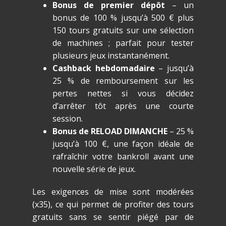
Bonus de premier dépôt
– un
bonus de 100 % jusqu’à 500 € plus
150 tours gratuits sur une sélection
de machines ; parfait pour tester
plusieurs jeux instantanément.
Cashback hebdomadaire
– jusqu’à
25 % de remboursement sur les
pertes nettes si vous décidez
d’arrêter tôt après une courte
session.
Bonus de RELOAD DIMANCHE
– 25 %
jusqu’à 100 €, une façon idéale de
rafraîchir votre bankroll avant une
nouvelle série de jeux.
Les exigences de mise sont modérées
(x35), ce qui permet de profiter des tours
gratuits sans se sentir piégé par de