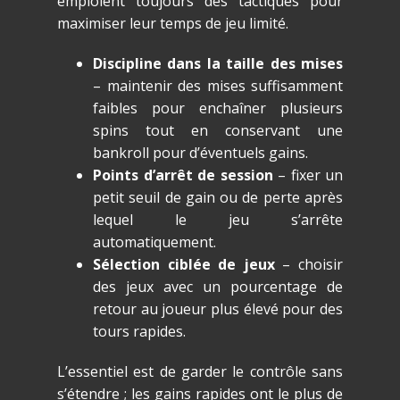
emploient toujours des tactiques pour
maximiser leur temps de jeu limité.
Discipline dans la taille des mises
– maintenir des mises suffisamment
faibles pour enchaîner plusieurs
spins tout en conservant une
bankroll pour d’éventuels gains.
Points d’arrêt de session
– fixer un
petit seuil de gain ou de perte après
lequel le jeu s’arrête
automatiquement.
Sélection ciblée de jeux
– choisir
des jeux avec un pourcentage de
retour au joueur plus élevé pour des
tours rapides.
L’essentiel est de garder le contrôle sans
s’étendre ; les gains rapides ont le plus de