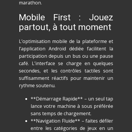
marathon.
Mobile First : Jouez
partout, à tout moment
L’optimisation mobile de la plateforme et
l’application Android dédiée facilitent la
participation depuis un bus ou une pause
café. L’interface se charge en quelques
secondes, et les contrôles tactiles sont
suffisamment réactifs pour maintenir un
rythme soutenu.
**Démarrage Rapide** – un seul tap
lance votre machine à sous préférée
sans temps de chargement.
**Navigation Fluide** – faites défiler
entre les catégories de jeux en un