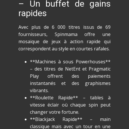
– Un buffet de gains
rapides
Avec plus de 6 000 titres issus de 69
fournisseurs, Spinmama offre une
mosaïque de jeux à action rapide qui
correspondent au style en courtes rafales.
**Machines à sous Powerhouses**
– des titres de NetEnt et Pragmatic
Play offrent des paiements
instantanés et des graphismes
vibrants.
**Roulette Rapide** – tables à
vitesse éclair où chaque spin peut
changer votre fortune.
**Blackjack Rapide** – main
classique mais avec un tour en une