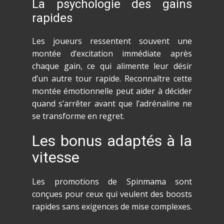
La psychologie des gains
rapides
Les joueurs ressentent souvent une
montée d’excitation immédiate après
chaque gain, ce qui alimente leur désir
d’un autre tour rapide. Reconnaître cette
montée émotionnelle peut aider à décider
quand s’arrêter avant que l’adrénaline ne
se transforme en regret.
Les bonus adaptés à la
vitesse
Les promotions de Spinmama sont
conçues pour ceux qui veulent des boosts
rapides sans exigences de mise complexes.