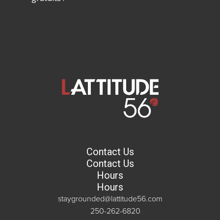
Contact Us
Contact Us
Hours
Hours
staygrounded@lattitude56.com
250-262-6820