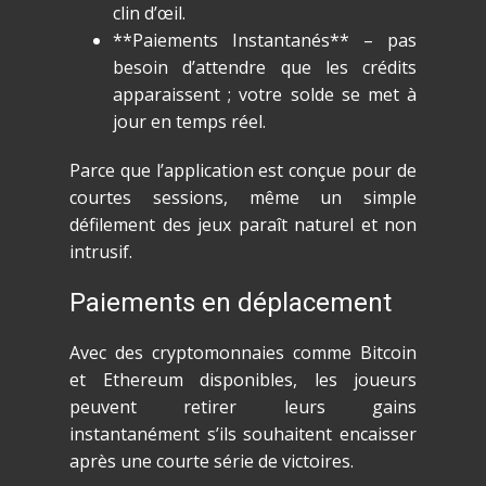
clin d’œil.
**Paiements Instantanés** – pas
besoin d’attendre que les crédits
apparaissent ; votre solde se met à
jour en temps réel.
Parce que l’application est conçue pour de
courtes sessions, même un simple
défilement des jeux paraît naturel et non
intrusif.
Paiements en déplacement
Avec des cryptomonnaies comme Bitcoin
et Ethereum disponibles, les joueurs
peuvent retirer leurs gains
instantanément s’ils souhaitent encaisser
après une courte série de victoires.