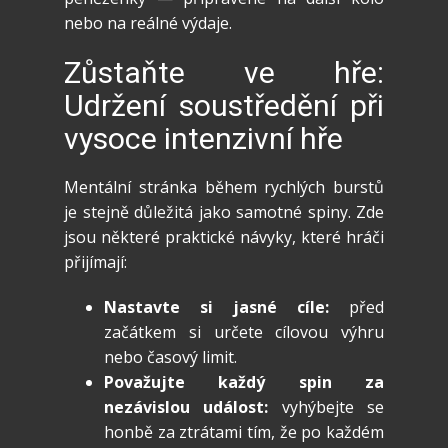
nebo na reálné výdaje.
Zůstaňte ve hře:
Udržení soustředění při
vysoce intenzivní hře
Mentální stránka během rychlých burstů
je stejně důležitá jako samotné spiny. Zde
jsou některé praktické návyky, které hráči
přijímají:
Nastavte si jasné cíle:
před
začátkem si určete cílovou výhru
nebo časový limit.
Považujte každý spin za
nezávislou událost:
vyhýbejte se
honbě za ztrátami tím, že po každém