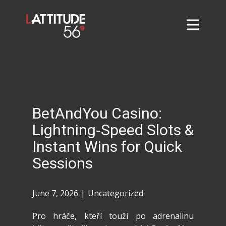
Home
About
L56 Collection
Markets and Events
BetAndYou Casino:
Contact
Lightning‑Speed Slots &
Taylor Tigers
Instant Wins for Quick
Sessions
June 7, 2026
Uncategorized
Pro hráče, kteří touží po adrenalinu