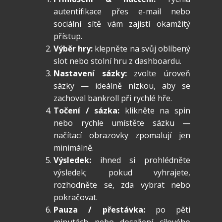
autentifikace přes e-mail nebo
sociální sítě vám zajistí okamžitý
přístup.
Výběr hry:
klepněte na svůj oblíbený
slot nebo stolní hru z dashboardu.
Nastavení sázky:
zvolte úroveň
sázky — ideálně nízkou, aby se
zachoval bankroll při rychlé hře.
Točení / sázka:
klikněte na spin
nebo rychle umístěte sázku —
načítací obrazovky zpomalují jen
minimálně.
Výsledek:
ihned si prohlédněte
výsledek; pokud vyhrajete,
rozhodněte se, zda vybrat nebo
pokračovat.
Pauza / přestávka:
po pěti