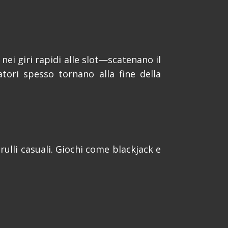
ei giri rapidi alle slot—scatenano il
tori spesso tornano alla fine della
ulli casuali. Giochi come blackjack e