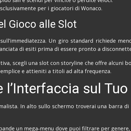
do sali e scendi per vincite o perdite veloci.
esclusivamente per i giocatori di Wonaco.
el Gioco alle Slot
a sull’immediatezza. Un giro standard richiede meno 
ciata di esiti prima di essere pronto a disconnette
iva, scegli una slot con storyline che offre alcuni b
mplice e attieniti a titoli ad alta frequenza.
l’Interfaccia sul Tuo
malista. In alto sullo schermo troverai una barra d
pande un mega‑menu dove puoi filtrare per genere, p