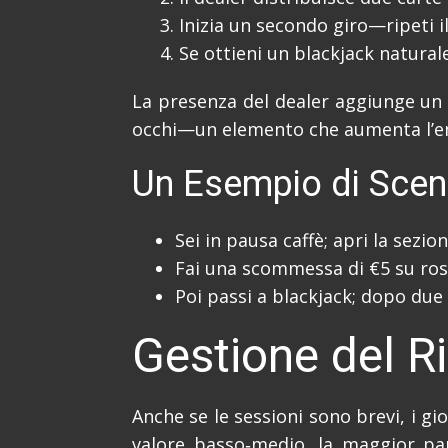
Inizia un secondo giro—ripeti i
Se ottieni un blackjack natura
La presenza del dealer aggiunge un u
occhi—un elemento che aumenta l’emo
Un Esempio di Scen
Sei in pausa caffè; apri la sezio
Fai una scommessa di €5 su ross
Poi passi a blackjack; dopo due 
Gestione del Ri
Anche se le sessioni sono brevi, i 
valore basso‑medio, la maggior par