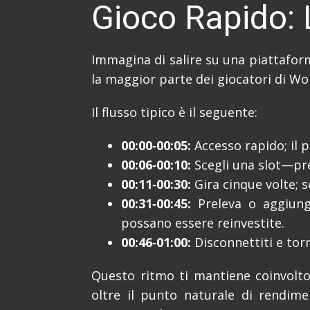
Gioco Rapido: L
Immagina di salire su una piattafor
la maggior parte dei giocatori di Wo
Il flusso tipico è il seguente:
00:00‑00:05:
Accesso rapido; il p
00:06‑00:10:
Scegli una slot—pref
00:11‑00:30:
Gira cinque volte; s
00:31‑00:45:
Preleva o aggiungi
possano essere reinvestite.
00:46‑01:00:
Disconnettiti e torn
Questo ritmo ti mantiene coinvolto
oltre il punto naturale di rendim