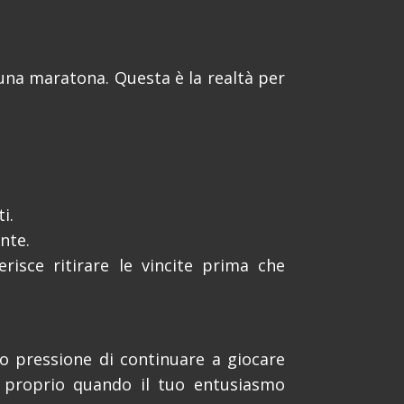
una maratona. Questa è la realtà per
i.
nte.
isce ritirare le vincite prima che
o pressione di continuare a giocare
e proprio quando il tuo entusiasmo