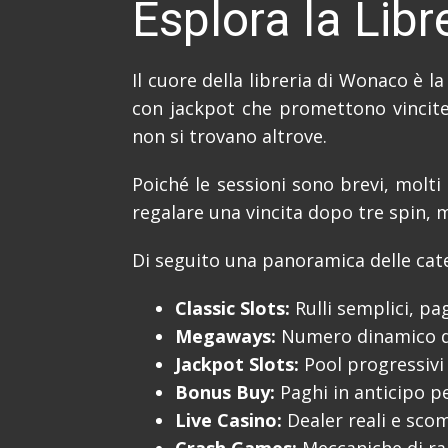
Esplora la Libre
Il cuore della libreria di Wonaco è la
con jackpot che promettono vincite e
non si trovano altrove.
Poiché le sessioni sono brevi, molti
regalare una vincita dopo tre spin,
Di seguito una panoramica delle cate
Classic Slots:
Rulli semplici, pa
Megaways:
Numero dinamico di r
Jackpot Slots:
Pool progressivi
Bonus Buy:
Paghi in anticipo p
Live Casino:
Dealer reali e sco