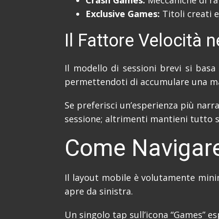
Crash Games:
Meccaniche di rapi
Exclusive Games:
Titoli creati 
Il Fattore Velocità n
Il modello di sessioni brevi si bas
permettendoti di accumulare una man
Se preferisci un’esperienza più narrat
sessione; altrimenti mantieni tutto se
Come Navigare 
Il layout mobile è volutamente mini
apre da sinistra.
Un singolo tap sull’icona “Games” es