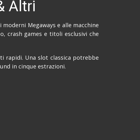
 Altri
lli ai moderni Megaways e alle macchine
o, crash games e titoli esclusivi che
ti rapidi. Una slot classica potrebbe
und in cinque estrazioni.