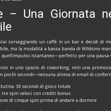
e – Una Giornata ne
ile
tai sorseggiando un caffè in un bar e decidi di me
abile, ma la modalità a bassa banda di Wildsino manti
ti quell’impulso istantaneo—perfetto per una pausa 
nzo in uno spazio di coworking, noti una promozio
in pochi secondi—nessuna attesa di email di conferm
tutina: 30 secondi di gioco totale
tre spin veloci con crediti bonus
ione di cinque spin prima di andare a dormire