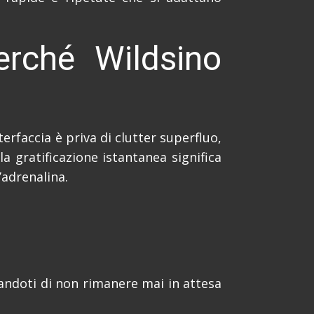
erché Wildsino
nterfaccia è priva di clutter superfluo,
a gratificazione istantanea significa
’adrenalina.
andoti di non rimanere mai in attesa