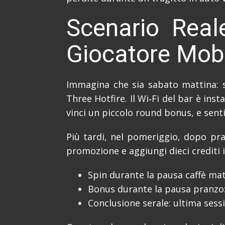
Scenario Real
Giocatore Mob
Immagina che sia sabato mattina: s
Three Hotfire. Il Wi‑Fi del bar è inst
vinci un piccolo round bonus, e sen
Più tardi, nel pomeriggio, dopo pra
promozione e aggiungi dieci crediti 
Spin durante la pausa caffè mat
Bonus durante la pausa pranzo: 
Conclusione serale: ultima sess