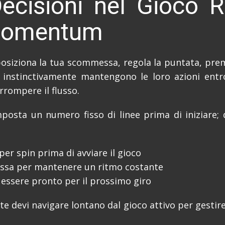
Decisioni nel Gioco
 Momentum
siziona la tua scommessa, regola la puntata, premi s
e instinctivamente mantengono le loro azioni entr
rompere il flusso.
mposta un numero fisso di linee prima di iniziare; 
r spin prima di avviare il gioco
essa per mantenere un ritmo costante
 essere pronto per il prossimo giro
nte devi navigare lontano dal gioco attivo per gestire