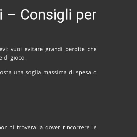
i – Consigli per
evi; vuoi evitare grandi perdite che
e di gioco.
posta una soglia massima di spesa o
on ti troverai a dover rincorrere le