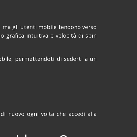
o, ma gli utenti mobile tendono verso
grafica intuitiva e velocità di spin
mobile, permettendoti di sederti a un
di nuovo ogni volta che accedi alla