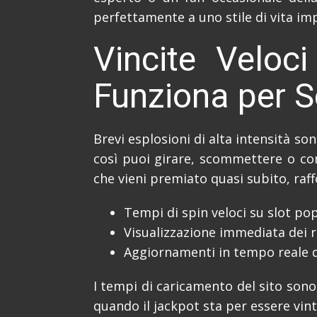
perfettamente a uno stile di vita im
Vincite Veloc
Funziona per S
Brevi esplosioni di alta intensità s
così puoi girare, scommettere o cont
che vieni premiato quasi subito, raffo
Tempi di spin veloci su slot p
Visualizzazione immediata dei ris
Aggiornamenti in tempo reale de
I tempi di caricamento del sito son
quando il jackpot sta per essere vint