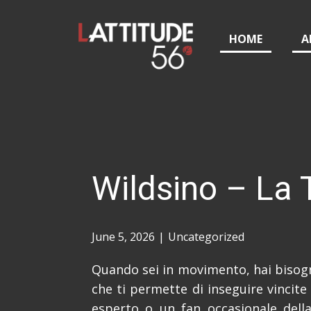
HOME
A
Wildsino – La 
June 5, 2026
Uncategorized
Quando sei in movimento, hai bisogno
che ti permette di inseguire vincite
esperto o un fan occasionale della