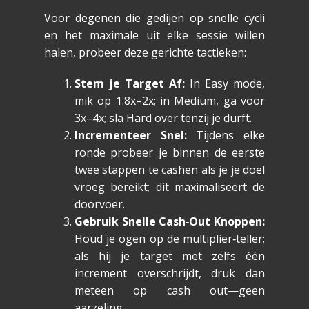
Voor degenen die gedijen op snelle cycli
en het maximale uit elke sessie willen
halen, probeer deze gerichte tactieken:
Stem je Target Af:
In Easy mode,
mik op 1.8x–2x; in Medium, ga voor
3x–4x; sla Hard over tenzij je durft.
Incrementeer Snel:
Tijdens elke
ronde probeer je binnen de eerste
twee stappen te cashen als je je doel
vroeg bereikt; dit maximaliseert de
doorvoer.
Gebruik Snelle Cash‑Out Knoppen:
Houd je ogen op de multiplier‑teller;
als hij je target met zelfs één
increment overschrijdt, druk dan
meteen op cash out—geen
aarzeling.