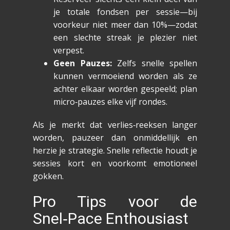
je totale fondsen per sessie—bij
voorkeur niet meer dan 10%—zodat
een slechte streak je plezier niet
verpest.
Geen Pauzes:
Zelfs snelle spellen
kunnen vermoeiend worden als ze
achter elkaar worden gespeeld; plan
micro‑pauzes elke vijf rondes.
Als je merkt dat verlies‑reeksen langer
worden, pauzeer dan onmiddellijk en
herzie je strategie. Snelle reflectie houdt je
sessies kort en voorkomt emotioneel
gokken.
Pro Tips voor de
Snel‑Pace Enthousiast