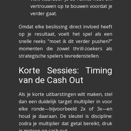
vertrouwen op te bouwen voordat je
verder gaat.
Omdat elke beslissing direct invloed heeft
op je resultaat, voelt het spel als een
snelle reeks “moet ik dit verder pushen?”
momenten die zowel thrill‑zoekers als
strategische spelers tevredenstellen.
Korte Sessies: Timing
van de Cash Out
Als je korte uitbarstingen wilt maken, stel
dan een duidelijk target multiplier in voor
elke ronde—bijvoorbeeld 2x of 3x—en
houd je daaraan. De sleutel is discipline:
zodra je multiplier dat getal bereikt, druk
je meteen op cash out.