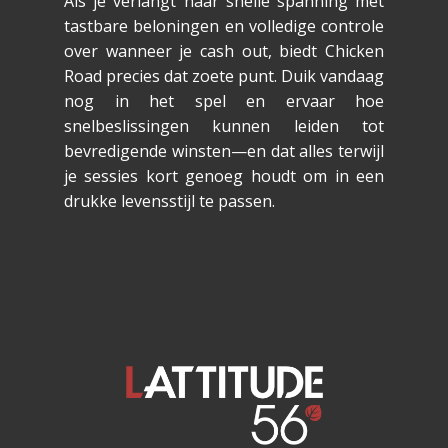
Als je verlangt naar snelle spanning met
tastbare beloningen en volledige controle
over wanneer je cash out, biedt Chicken
Road precies dat zoete punt. Duik vandaag
nog in het spel en ervaar hoe
snelbeslissingen kunnen leiden tot
bevredigende winsten—en dat alles terwijl
je sessies kort genoeg houdt om in een
drukke levensstijl te passen.