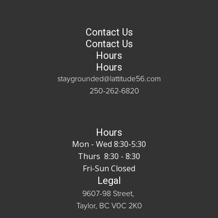
Contact Us
Contact Us
Hours
Hours
staygrounded@lattitude56.com
250-262-6820
Hours
Mon - Wed 8:30-5:30
Thurs 8:30 - 8:30
Fri-Sun Closed
Legal
9607-98 Street,
Taylor, BC V0C 2K0