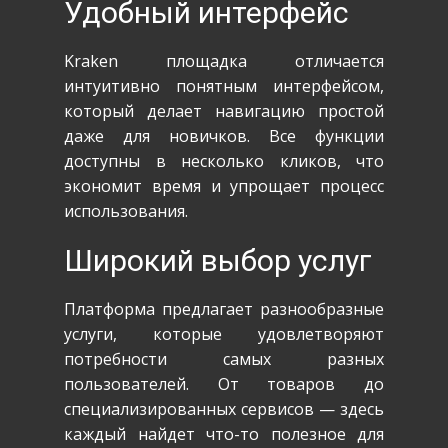
Удобный интерфейс
Kraken площадка отличается
интуитивно понятным интерфейсом,
который делает навигацию простой
даже для новичков. Все функции
доступны в несколько кликов, что
экономит время и упрощает процесс
использования.
Широкий выбор услуг
Платформа предлагает разнообразные
услуги, которые удовлетворяют
потребности самых разных
пользователей. От товаров до
специализированных сервисов — здесь
каждый найдет что-то полезное для