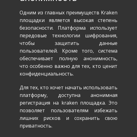
Одним из главных преимуществ Kraken
площадки является высокая степень
безопасности. Платформа использует
передовые технологии шифрования,
чтобы защитить данные
пользователей. Кроме того, система
обеспечивает полную анонимность,
что особенно важно для тех, кто ценит
конфиденциальность.
Для тех, кто хочет начать использовать
платформу, доступна
анонимная
регистрация на kraken площадка
. Это
позволяет пользователям избежать
лишних рисков и сохранить свою
приватность.