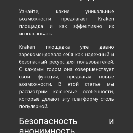
Узнайте, какие уникальные
возможности предлагает Kraken
площадка и как эффективно их
использовать.
Kraken площадка уже давно
зарекомендовала себя как надежный и
безопасный ресурс для пользователей.
С каждым годом она совершенствует
свои функции, предлагая новые
возможности. В этой статье мы
рассмотрим ключевые особенности,
которые делают эту платформу столь
популярной.
Безопасность и
анонимность