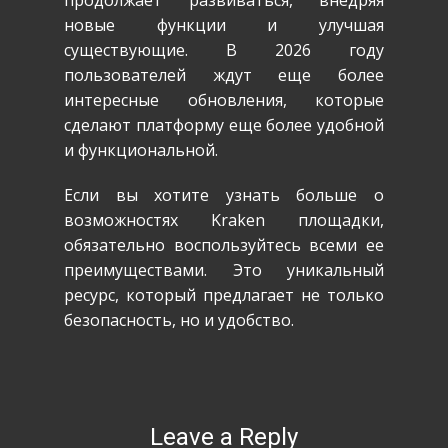
продолжает развиваться, внедряя
новые функции и улучшая
существующие. В 2026 году
пользователей ждут еще более
интересные обновления, которые
сделают платформу еще более удобной
и функциональной.
Если вы хотите узнать больше о
возможностях Kraken площадки,
обязательно воспользуйтесь всеми ее
преимуществами. Это уникальный
ресурс, который предлагает не только
безопасность, но и удобство.
Leave a Reply