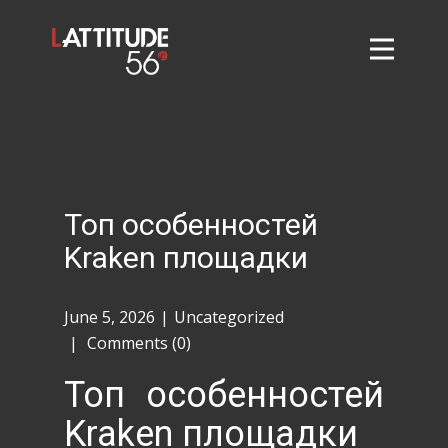
Home
About
L56 Collection
Markets and Events
Топ особенностей
Contact
Kraken площадки
Taylor Tigers
June 5, 2026
Uncategorized
Comments (0)
Топ особенностей
Kraken площадки