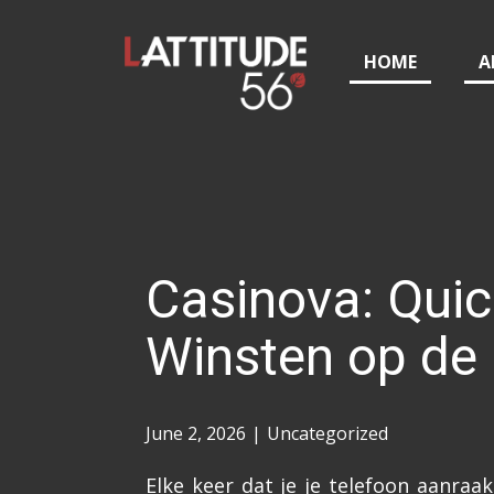
HOME
A
Casinova: Quic
Winsten op de
June 2, 2026
Uncategorized
Elke keer dat je je telefoon aanraa