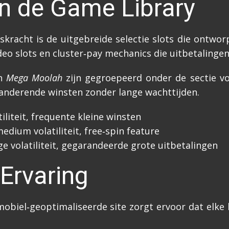
an de Game Library
skracht is de uitgebreide selectie slots die ontworp
video slots en cluster‑pay mechanics die uitbetalingen
n
Mega Moolah
zijn gegroepeerd onder de sectie vo
randerende winsten zonder lange wachttijden.
tiliteit, frequente kleine winsten
edium volatiliteit, free‑spin feature
ge volatiliteit, gegarandeerde grote uitbetalingen
 Ervaring
mobiel‑geoptimaliseerde site zorgt ervoor dat elk