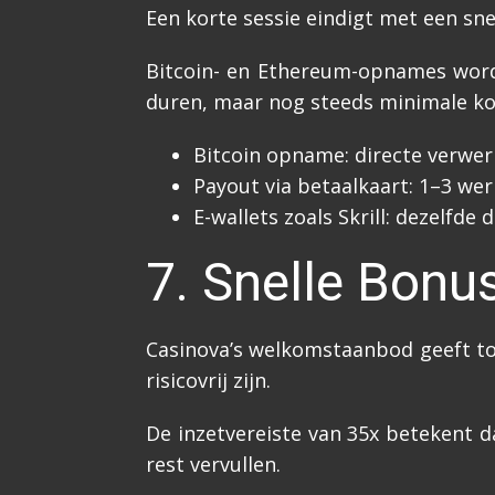
Een korte sessie eindigt met een sne
Bitcoin- en Ethereum-opnames worde
duren, maar nog steeds minimale k
Bitcoin opname: directe verwer
Payout via betaalkaart: 1–3 we
E-wallets zoals Skrill: dezelfd
7. Snelle Bonu
Casinova’s welkomstaanbod geeft tot
risicovrij zijn.
De inzetvereiste van 35x betekent d
rest vervullen.