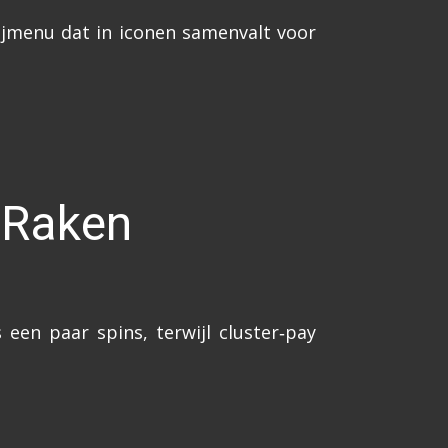
ijmenu dat in iconen samenvalt voor
n Raken
 een paar spins, terwijl cluster‑pay