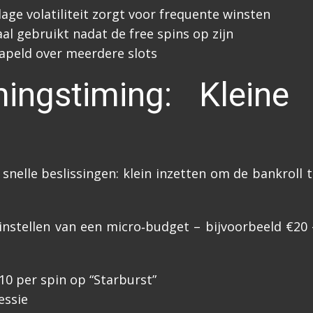
lage volatiliteit zorgt voor frequente winsten
l gebruikt nadat de free spins op zijn
apeld over meerdere slots
mingstiming: Kleine 
 snelle beslissingen: klein inzetten om de bankrol
instellen van een micro‑budget – bijvoorbeeld €20 –
,10 per spin op “Starburst”
essie