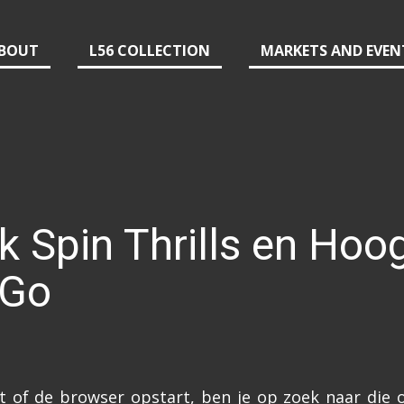
BOUT
L56 COLLECTION
MARKETS AND EVEN
k Spin Thrills en Hoo
 Go
kt of de browser opstart, ben je op zoek naar die 