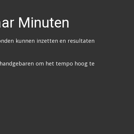
Paar Minuten
conden kunnen inzetten en resultaten
lle handgebaren om het tempo hoog te