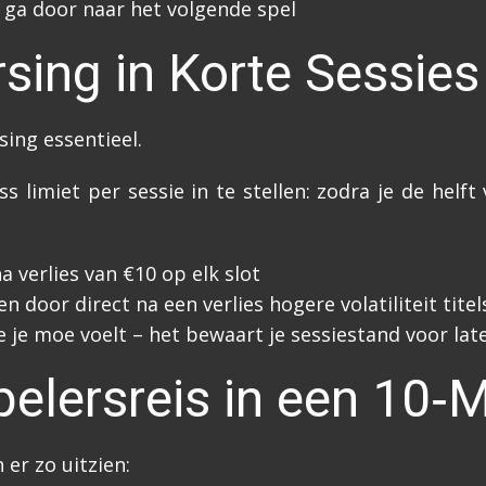
 ga door naar het volgende spel
sing in Korte Sessies
sing essentieel.
s limiet per sessie in te stellen: zodra je de helft 
a verlies van €10 op elk slot
n door direct na een verlies hogere volatiliteit titel
e je moe voelt – het bewaart je sessiestand voor lat
pelersreis in een 10‑
 er zo uitzien: