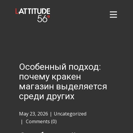
Home
About
L56 Collection
Markets and Events
Особенный подход:
Contact
почему кракен
Taylor Tigers
магазин выделяется
среди других
May 23, 2026
Uncategorized
Comments (0)