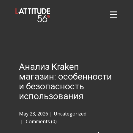
Home
About
L56 Collection
Markets and Events
Анализ Kraken
Contact
магазин: особенности
Taylor Tigers
и безопасность
использования
May 23, 2026
Uncategorized
Comments (0)