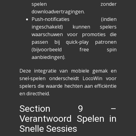
spelen zonder
downloadvertragingen.
Push‑notificaties (indien
ingeschakeld) kunnen spelers
waarschuwen voor promoties die
passen bij quick‑play patronen
(bijvoorbeeld free spin
aanbiedingen).
Deze integratie van mobiele gemak en
snel‑spelen onderscheidt LocoWin voor
spelers die waarde hechten aan efficiëntie
en directheid.
Section 9 –
Verantwoord Spelen in
Snelle Sessies