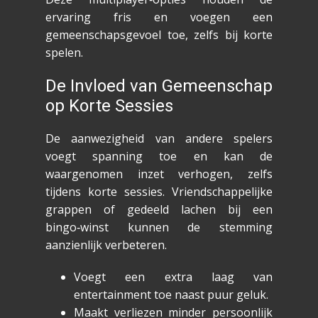
ervaring fris en voegen een
gemeenschapsgevoel toe, zelfs bij korte
spelen.
De Invloed van Gemeenschap
op Korte Sessies
De aanwezigheid van andere spelers
voegt spanning toe en kan de
waargenomen inzet verhogen, zelfs
tijdens korte sessies. Vriendschappelijke
grappen of gedeeld lachen bij een
bingo‑winst kunnen de stemming
aanzienlijk verbeteren.
Voegt een extra laag van
entertainment toe naast puur geluk.
Maakt verliezen minder persoonlijk