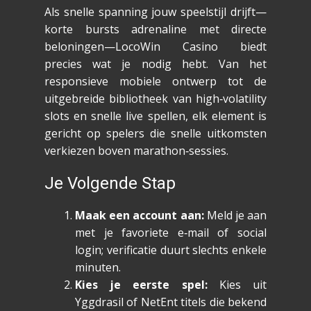
Als snelle spanning jouw speelstijl drijft—
korte bursts adrenaline met directe
beloningen—
LocoWin Casino
biedt
precies wat je nodig hebt. Van het
responsieve mobiele ontwerp tot de
uitgebreide bibliotheek van high‑volatility
slots en snelle live spellen, elk element is
gericht op spelers die snelle uitkomsten
verkiezen boven marathon‑sessies.
Je Volgende Stap
Maak een account aan:
Meld je aan
met je favoriete e‑mail of social
login; verificatie duurt slechts enkele
minuten.
Kies je eerste spel:
Kies uit
Yggdrasil of NetEnt titels die bekend