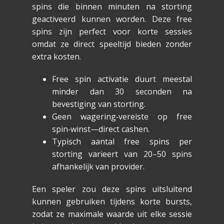
spins die binnen minuten na storting
geactiveerd kunnen worden. Deze free
spins zijn perfect voor korte sessies
omdat ze direct speeltijd bieden zonder
extra kosten.
Free spin activatie duurt meestal
minder dan 30 seconden na
bevestiging van storting.
Geen wagering‑vereiste op free
spin‑winst—direct cashen.
Typisch aantal free spins per
storting varieert van 20–50 spins
afhankelijk van provider.
Een speler zou deze spins uitsluitend
kunnen gebruiken tijdens korte bursts,
zodat ze maximale waarde uit elke sessie