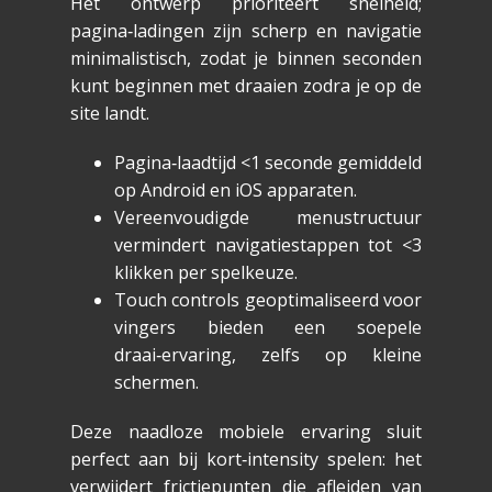
Het ontwerp prioriteert snelheid;
pagina‑ladingen zijn scherp en navigatie
minimalistisch, zodat je binnen seconden
kunt beginnen met draaien zodra je op de
site landt.
Pagina‑laadtijd <1 seconde gemiddeld
op Android en iOS apparaten.
Vereenvoudigde menustructuur
vermindert navigatiestappen tot <3
klikken per spelkeuze.
Touch controls geoptimaliseerd voor
vingers bieden een soepele
draai‑ervaring, zelfs op kleine
schermen.
Deze naadloze mobiele ervaring sluit
perfect aan bij kort‑intensity spelen: het
verwijdert frictiepunten die afleiden van