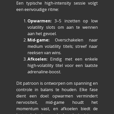
Een typische high‑intensity sessie volgt
een eenvoudige ritme:
Opwarmen:
3–5 inzetten op low
volatility slots om aan te wennen
aan het gevoel.
Mid‑game:
Overschakelen naar
medium volatility titels; streef naar
reeksen van wins.
Afkoelen:
Eindig met een enkele
high‑volatility titel voor een laatste
adrenaline‑boost.
Dit patroon is ontworpen om spanning en
controle in balans te houden. Elke fase
dient een doel: opwarmen vermindert
nervositeit, mid‑game houdt het
momentum vast, en afkoelen biedt de