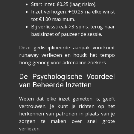
Start inzet: €0.25 (laag risico).
Inzet verhogen: +€0.25 na elke winst
tot €1.00 maximum.
Bij verliesstreak >3 spins: terug naar
basisinzet of pauzeer de sessie.
Deze gedisciplineerde aanpak voorkomt
runaway verliezen en houdt het tempo
hoog genoeg voor adrenaline‑zoekers.
De Psychologische Voordeel
van Beheerde Inzetten
Weten dat elke inzet gemeten is, geeft
vertrouwen. Je kunt je richten op het
herkennen van patronen in plaats van je
zorgen te maken over snel grote
verliezen.