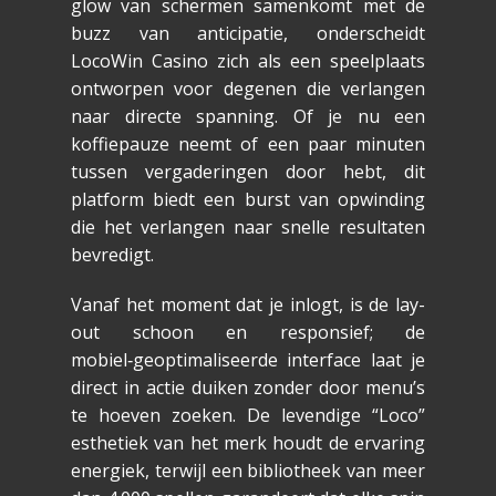
glow van schermen samenkomt met de
buzz van anticipatie, onderscheidt
LocoWin Casino zich als een speelplaats
ontworpen voor degenen die verlangen
naar directe spanning. Of je nu een
koffiepauze neemt of een paar minuten
tussen vergaderingen door hebt, dit
platform biedt een burst van opwinding
die het verlangen naar snelle resultaten
bevredigt.
Vanaf het moment dat je inlogt, is de lay-
out schoon en responsief; de
mobiel‑geoptimaliseerde interface laat je
direct in actie duiken zonder door menu’s
te hoeven zoeken. De levendige “Loco”
esthetiek van het merk houdt de ervaring
energiek, terwijl een bibliotheek van meer