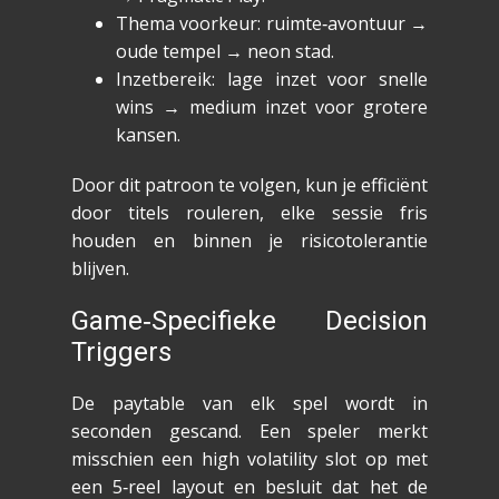
Thema voorkeur: ruimte‑avontuur →
oude tempel → neon stad.
Inzetbereik: lage inzet voor snelle
wins → medium inzet voor grotere
kansen.
Door dit patroon te volgen, kun je efficiënt
door titels rouleren, elke sessie fris
houden en binnen je risicotolerantie
blijven.
Game‑Specifieke Decision
Triggers
De paytable van elk spel wordt in
seconden gescand. Een speler merkt
misschien een high volatility slot op met
een 5‑reel layout en besluit dat het de