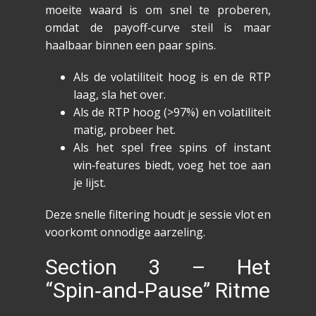
moeite waard is om snel te proberen,
omdat de payoff‑curve steil is maar
haalbaar binnen een paar spins.
Als de volatiliteit hoog is en de RTP
laag, sla het over.
Als de RTP hoog (>97%) en volatiliteit
matig, probeer het.
Als het spel free spins of instant
win‑features biedt, voeg het toe aan
je lijst.
Deze snelle filtering houdt je sessie vlot en
voorkomt onnodige aarzeling.
Section 3 – Het
“Spin‑and‑Pause” Ritme