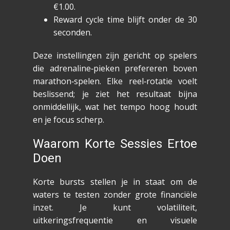
€1.00.
Reward cycle time blijft onder de 30
seconden.
Deze instellingen zijn gericht op spelers
die adrenaline‑pieken prefereren boven
marathon‑spelen. Elke reel‑rotatie voelt
beslissend; je ziet het resultaat bijna
onmiddellijk, wat het tempo hoog houdt
en je focus scherp.
Waarom Korte Sessies Ertoe
Doen
Korte bursts stellen je in staat om de
waters te testen zonder grote financiële
inzet. Je kunt volatiliteit,
uitkeringsfrequentie en visuele