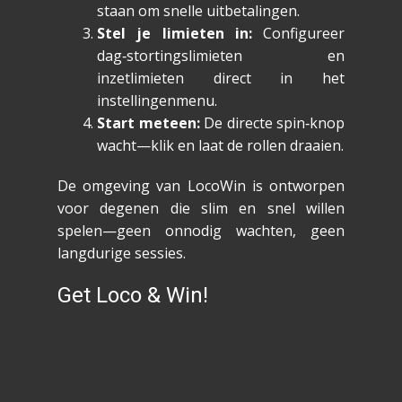
staan om snelle uitbetalingen.
Stel je limieten in:
Configureer
dag‑stortingslimieten en
inzetlimieten direct in het
instellingenmenu.
Start meteen:
De directe spin‑knop
wacht—klik en laat de rollen draaien.
De omgeving van LocoWin is ontworpen
voor degenen die slim en snel willen
spelen—geen onnodig wachten, geen
langdurige sessies.
Get Loco & Win!