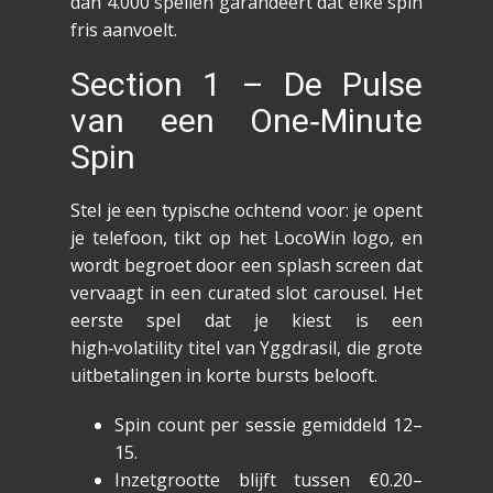
dan 4.000 spellen garandeert dat elke spin
fris aanvoelt.
Section 1 – De Pulse
van een One‑Minute
Spin
Stel je een typische ochtend voor: je opent
je telefoon, tikt op het LocoWin logo, en
wordt begroet door een splash screen dat
vervaagt in een curated slot carousel. Het
eerste spel dat je kiest is een
high‑volatility titel van Yggdrasil, die grote
uitbetalingen in korte bursts belooft.
Spin count per sessie gemiddeld 12–
15.
Inzetgrootte blijft tussen €0.20–