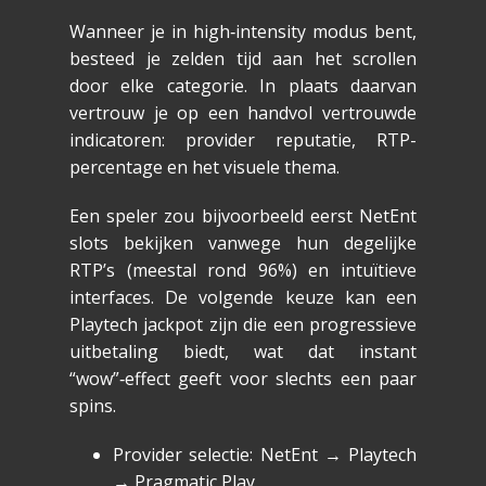
Wanneer je in high‑intensity modus bent,
besteed je zelden tijd aan het scrollen
door elke categorie. In plaats daarvan
vertrouw je op een handvol vertrouwde
indicatoren: provider reputatie, RTP-
percentage en het visuele thema.
Een speler zou bijvoorbeeld eerst NetEnt
slots bekijken vanwege hun degelijke
RTP’s (meestal rond 96%) en intuïtieve
interfaces. De volgende keuze kan een
Playtech jackpot zijn die een progressieve
uitbetaling biedt, wat dat instant
“wow”‑effect geeft voor slechts een paar
spins.
Provider selectie: NetEnt → Playtech
→ Pragmatic Play.