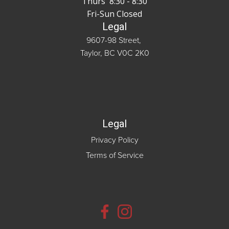
Thurs 8:30 - 8:30
Fri-Sun Closed
Legal
9607-98 Street,
Taylor, BC V0C 2K0
Legal
Privacy Policy
Terms of Service