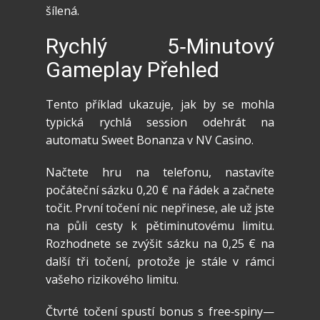
šílená.
Rychlý 5‑Minutový
Gameplay Přehled
Tento příklad ukazuje, jak by se mohla
typická rychlá session odehrát na
automatu Sweet Bonanza v NV Casino.
Načtete hru na telefonu, nastavíte
počáteční sázku 0,20 € na řádek a začnete
točit. První točení nic nepřinese, ale už jste
na půli cesty k pětiminutovému limitu.
Rozhodnete se zvýšit sázku na 0,25 € na
další tři točení, protože je stále v rámci
vašeho rizikového limitu.
Čtvrté točení spustí bonus s free‑spiny—