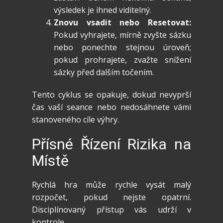
výsledek je ihned viditelný.
Znovu vsadit nebo Resetovat:
Pokud vyhrajete, mírně zvyšte sázku
nebo ponechte stejnou úroveň;
pokud prohrajete, zvažte snížení
sázky před dalším točením.
Tento cyklus se opakuje, dokud nevyprší
čas vaší seance nebo nedosáhnete vámi
stanoveného cíle výhry.
Přísné Řízení Rizika na
Místě
Rychlá hra může rychle vysát malý
rozpočet, pokud nejste opatrní.
Disciplínovaný přístup vás udrží v
kontrole.