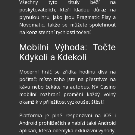
Všechny tyto tituly běží na
poskytovatelích, kteří kladou důraz na
plynulou hru, jako jsou Pragmatic Play a
Novomatic, takže se můžete spolehnout
na konzistentní rychlosti točení.
Mobilní Výhoda: Točte
Kdykoli a Kdekoli
Moderní hráč se zřídka hodinu dívá na
počítač; místo toho jste na přestávce na
kávu nebo čekáte na autobus.
NV Casino
mobilní rozhraní promění každý volný
okamžik v příležitost vyzkoušet štěstí.
Platforma je plně responzivní na iOS i
Android prohlížečích a nabízí také Android
aplikaci, která odemyká exkluzivní výhody,