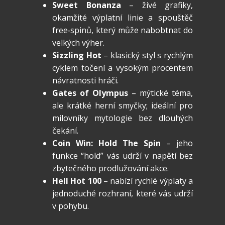
Sweet Bonanza
– živé grafiky,
okamžité výplatní linie a spouštěč
free‑spinů, který může nabobtnat do
velkých výher.
Sizzling Hot
– klasický styl s rychlým
cyklem točení a vysokým procentem
návratnosti hráči.
Gates of Olympus
– mýtické téma,
ale krátké herní smyčky; ideální pro
milovníky mytologie bez dlouhých
čekání.
Coin Win: Hold The Spin
– jeho
funkce “hold” vás udrží v napětí bez
zbytečného prodlužování akce.
Hell Hot 100
– nabízí rychlé výplaty a
jednoduché rozhraní, které vás udrží
v pohybu.