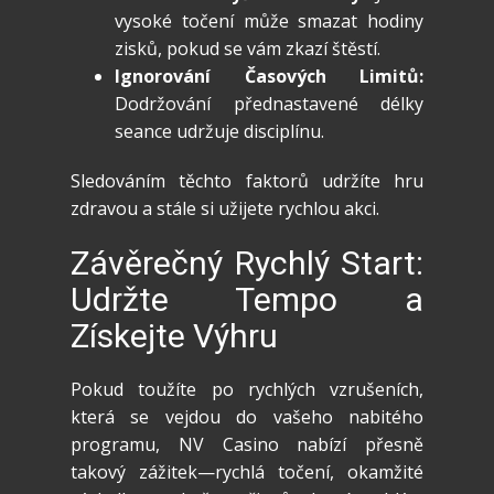
vysoké točení může smazat hodiny
zisků, pokud se vám zkazí štěstí.
Ignorování Časových Limitů:
Dodržování přednastavené délky
seance udržuje disciplínu.
Sledováním těchto faktorů udržíte hru
zdravou a stále si užijete rychlou akci.
Závěrečný Rychlý Start:
Udržte Tempo a
Získejte Výhru
Pokud toužíte po rychlých vzrušeních,
která se vejdou do vašeho nabitého
programu, NV Casino nabízí přesně
takový zážitek—rychlá točení, okamžité