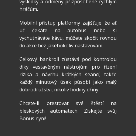
výsledky a odměny přizpůsobené rychlým
hráčům.
Mobilní přístup platformy zajišťuje, že ať
už čekáte na autobus nebo si
vychutnáváte kávu, můžete skočit rovnou
do akce bez jakéhokoliv nastavování.
Celkový bankroll zůstává pod kontrolou
díky vestavěným nástrojům pro řízení
rizika a návrhu krátkých seancí, takže
každý minutový úsek působí jako malý
dobrodružství, nikoliv hodiny dřiny.
Chcete-li otestovat své štěstí na
bleskových automatech,
Získejte svůj
Bonus nyní!