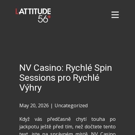
Home
About
L56 Collection
Markets and Events
NV Casino: Rychlé Spin
Contact
Sessions pro Rychlé
Taylor Tigers
Výhry
May 20, 2026
Uncategorized
Když vás předčasně chytí touha po
jackpotu ještě před tím, než dočtete tento
text, jste na správném místě. NV Casino