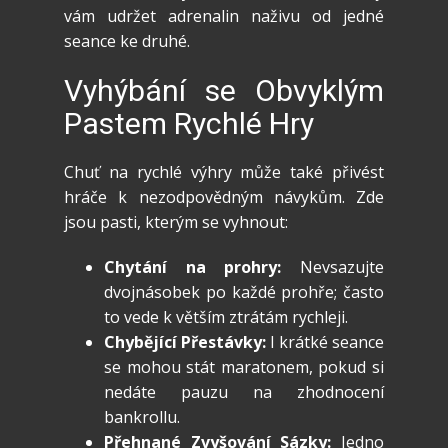
vám udržet adrenalin naživu od jedné
seance ke druhé.
Vyhýbání se Obvyklým
Pastem Rychlé Hry
Chuť na rychlé výhry může také přivést
hráče k nezodpovědným návykům. Zde
jsou pasti, kterým se vyhnout:
Chytání na prohry:
Nevsazujte
dvojnásobek po každé prohře; často
to vede k větším ztrátám rychleji.
Chybějící Přestávky:
I krátké seance
se mohou stát maratonem, pokud si
nedáte pauzu na zhodnocení
bankrollu.
Přehnané Zvyšování Sázky:
Jedno