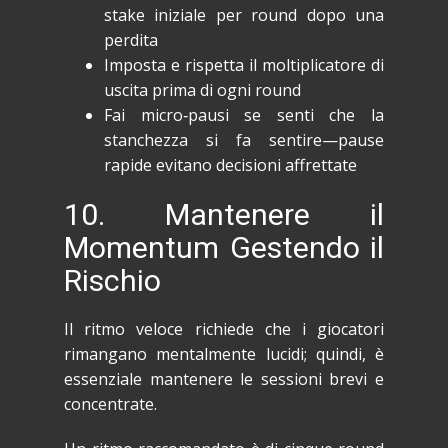
stake iniziale per round dopo una
perdita
Imposta e rispetta il moltiplicatore di
uscita prima di ogni round
Fai micro‑pausi se senti che la
stanchezza si fa sentire—pause
rapide evitano decisioni affrettate
10. Mantenere il
Momentum Gestendo il
Rischio
Il ritmo veloce richiede che i giocatori
rimangano mentalmente lucidi; quindi, è
essenziale mantenere le sessioni brevi e
concentrate.