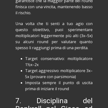
garantisce che la maggior parte dei round
finisca con una vincita, mantenendo basso
il rischio.
Una volta che ti senti a tuo agio con
questo obiettivo, puoi sperimentare
moltiplicatori leggermente più alti (3x–5x)
su alcuni round per valutare quanto
spesso li raggiungi prima di una perdita.
Target conservativo: moltiplicatore
1½x–2x
Target aggressivo: moltiplicatore 3x–
5x (provare con parsimonia)
Imposta sempre il punto di uscita
prima di iniziare il round
7. Disciplina del