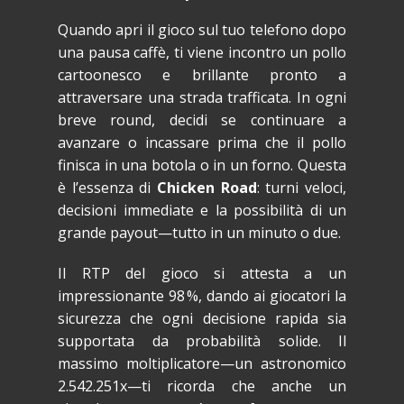
Quando apri il gioco sul tuo telefono dopo
una pausa caffè, ti viene incontro un pollo
cartoonesco e brillante pronto a
attraversare una strada trafficata. In ogni
breve round, decidi se continuare a
avanzare o incassare prima che il pollo
finisca in una botola o in un forno. Questa
è l’essenza di
Chicken Road
: turni veloci,
decisioni immediate e la possibilità di un
grande payout—tutto in un minuto o due.
Il RTP del gioco si attesta a un
impressionante 98 %, dando ai giocatori la
sicurezza che ogni decisione rapida sia
supportata da probabilità solide. Il
massimo moltiplicatore—un astronomico
2.542.251x—ti ricorda che anche un