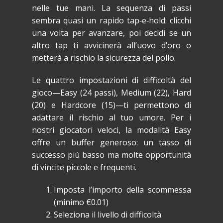
nelle tue mani. La sequenza di passi
sembra quasi un rapido tap‑e‑hold: clicchi
una volta per avanzare, poi decidi se un
altro tap ti avvicinerà all’uovo d’oro o
metterà a rischio la sicurezza del pollo.
Le quattro impostazioni di difficoltà del
gioco—Easy (24 passi), Medium (22), Hard
(20) e Hardcore (15)—ti permettono di
adattare il rischio al tuo umore. Per i
nostri giocatori veloci, la modalità Easy
offre un buffer generoso: un tasso di
successo più basso ma molte opportunità
di vincite piccole e frequenti.
Imposta l’importo della scommessa
(minimo €0.01)
Seleziona il livello di difficoltà