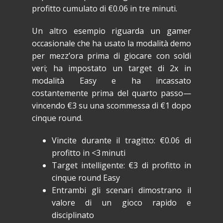
profitto cumulato di €0.06 in tre minuti.
Un altro esempio riguarda un gamer
occasionale che ha usato la modalità demo
per mezz’ora prima di giocare con soldi
veri; ha impostato un target di 2x in
modalità Easy e ha incassato
costantemente prima del quarto passo—
vincendo €3 su una scommessa di €1 dopo
cinque round.
Vincite durante il tragitto: €0.06 di
profitto in <3 minuti
Target intelligente: €3 di profitto in
cinque round Easy
Entrambi gli scenari dimostrano il
valore di un gioco rapido e
disciplinato