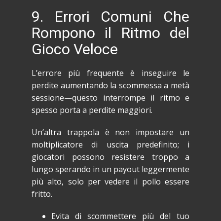
9. Errori Comuni Che
Rompono il Ritmo del
Gioco Veloce
L’errore più frequente è inseguire le
perdite aumentando la scommessa a metà
sessione—questo interrompe il ritmo e
spesso porta a perdite maggiori.
Un’altra trappola è non impostare un
moltiplicatore di uscita predefinito; i
giocatori possono resistere troppo a
lungo sperando in un payout leggermente
più alto, solo per vedere il pollo essere
fritto.
Evita di scommettere più del tuo