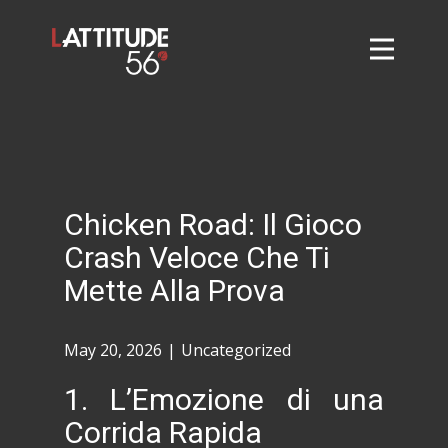
Home
About
L56 Collection
Markets and Events
Chicken Road: Il Gioco
Contact
Crash Veloce Che Ti
Taylor Tigers
Mette Alla Prova
May 20, 2026
Uncategorized
1. L’Emozione di una
Corrida Rapida