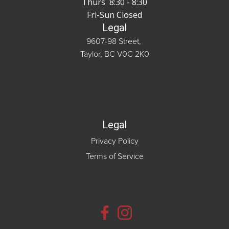
Thurs 8:30 - 8:30
Fri-Sun Closed
Legal
9607-98 Street,
Taylor, BC V0C 2K0
Legal
Privacy Policy
Terms of Service