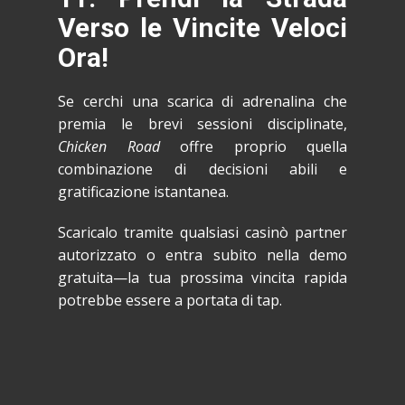
Verso le Vincite Veloci
Ora!
Se cerchi una scarica di adrenalina che
premia le brevi sessioni disciplinate,
Chicken Road
offre proprio quella
combinazione di decisioni abili e
gratificazione istantanea.
Scaricalo tramite qualsiasi casinò partner
autorizzato o entra subito nella demo
gratuita—la tua prossima vincita rapida
potrebbe essere a portata di tap.