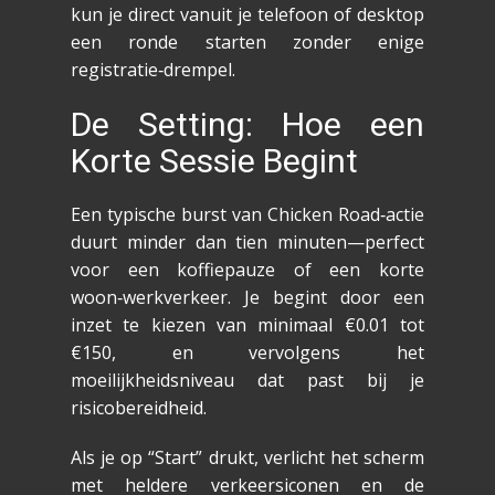
kun je direct vanuit je telefoon of desktop
een ronde starten zonder enige
registratie‑drempel.
De Setting: Hoe een
Korte Sessie Begint
Een typische burst van Chicken Road‑actie
duurt minder dan tien minuten—perfect
voor een koffiepauze of een korte
woon‑werkverkeer. Je begint door een
inzet te kiezen van minimaal €0.01 tot
€150, en vervolgens het
moeilijkheidsniveau dat past bij je
risicobereidheid.
Als je op “Start” drukt, verlicht het scherm
met heldere verkeersiconen en de