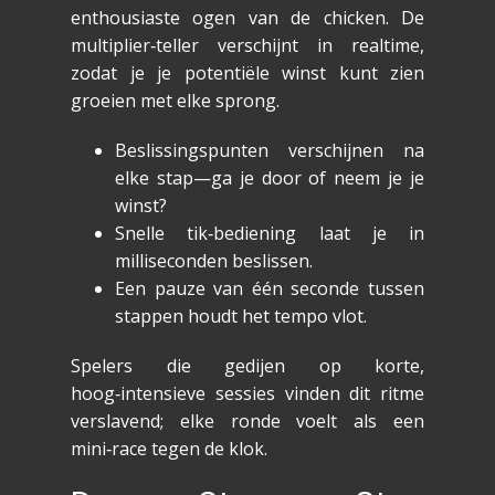
enthousiaste ogen van de chicken. De
multiplier‑teller verschijnt in realtime,
zodat je je potentiële winst kunt zien
groeien met elke sprong.
Beslissingspunten verschijnen na
elke stap—ga je door of neem je je
winst?
Snelle tik‑bediening laat je in
milliseconden beslissen.
Een pauze van één seconde tussen
stappen houdt het tempo vlot.
Spelers die gedijen op korte,
hoog‑intensieve sessies vinden dit ritme
verslavend; elke ronde voelt als een
mini‑race tegen de klok.