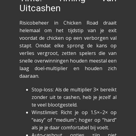
Uitcashen
Risicobeheer in Chicken Road draait
helemaal om het tijdstip van je exit
voordat de chicken op een verborgen val
stapt. Omdat elke sprong de kans op
verlies vergroot, zetten spelers die van
snelle overwinningen houden meestal een
laag doel‑multiplier en houden zich
daaraan.
Stop‑loss: Als de multiplier 3× bereikt
zonder uit te cashen, heb je jezelf al
te veel blootgesteld.
Winstlimiet: Richt je op 1.5×–2× op
“easy” of “medium”; hoger op “hard”
als je je daar comfortabel bij voelt.
Auto‑cashout opties zijn niet