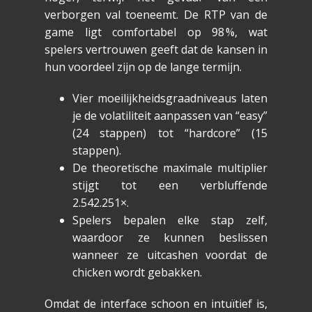
verborgen val toeneemt. De RTP van de
game ligt comfortabel op 98 %, wat
spelers vertrouwen geeft dat de kansen in
hun voordeel zijn op de lange termijn.
Vier moeilijkheidsgraadniveaus laten
je de volatiliteit aanpassen van “easy”
(24 stappen) tot “hardcore” (15
stappen).
De theoretische maximale multiplier
stijgt tot een verbluffende
2.542.251×.
Spelers bepalen elke stap zelf,
waardoor ze kunnen beslissen
wanneer ze uitcashen voordat de
chicken wordt gebakken.
Omdat de interface schoon en intuïtief is,