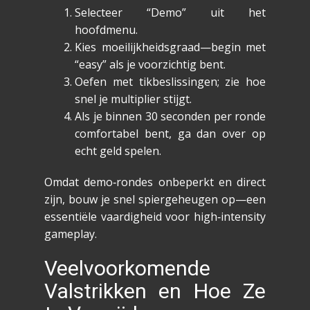
Selecteer “Demo” uit het
hoofdmenu.
Kies moeilijkheidsgraad—begin met
“easy” als je voorzichtig bent.
Oefen met tikbeslissingen; zie hoe
snel je multiplier stijgt.
Als je binnen 30 seconden per ronde
comfortabel bent, ga dan over op
echt geld spelen.
Omdat demo‑rondes onbeperkt en direct
zijn, bouw je snel spiergeheugen op—een
essentiële vaardigheid voor high‑intensity
gameplay.
Veelvoorkomende
Valstrikken en Hoe Ze