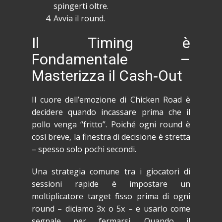
spingerti oltre.
Avvia il round.
Il Timing è
Fondamentale –
Masterizza il Cash‑Out
Il cuore dell’emozione di Chicken Road è
decidere quando incassare prima che il
pollo venga “fritto”. Poiché ogni round è
così breve, la finestra di decisione è stretta
– spesso solo pochi secondi.
Una strategia comune tra i giocatori di
sessioni rapide è impostare un
moltiplicatore target fisso prima di ogni
round – diciamo 3x o 5x – e usarlo come
segnale per fermarsi. Quando il