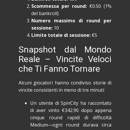
Scommessa per round:
€0.50 (1%
del bankroll)
Numero massimo di round per
sessione:
10
Limite totale di sessione:
€5
Snapshot dal Mondo
Reale – Vincite Veloci
che Ti Fanno Tornare
Alcuni giocatori hanno condiviso storie di
vincite consistenti in meno di tre minuti:
Un utente di SpinCity ha raccontato
di aver vinto €342.90 dopo appena
cinque round rapidi di difficoltà
Medium—ogni round durava circa