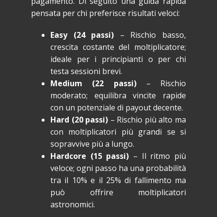
pagamento. Di seguito una guida rapida
pensata per chi preferisce risultati veloci:
Easy (24 passi)
– Rischio basso,
crescita costante del moltiplicatore;
ideale per i principianti o per chi
testa sessioni brevi.
Medium (22 passi)
– Rischio
moderato; equilibra vincite rapide
con un potenziale di payout decente.
Hard (20 passi)
– Rischio più alto ma
con moltiplicatori più grandi se si
sopravvive più a lungo.
Hardcore (15 passi)
– Il ritmo più
veloce; ogni passo ha una probabilità
tra il 10% e il 25% di fallimento ma
può offrire moltiplicatori
astronomici.