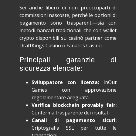
Sei anche libero di non preoccuparti di
commissioni nascoste, perché le opzioni di
pagamento sono trasparenti—sia con
metodi bancari tradizionali che con wallet
crypto disponibili su casinò partner come
DraftKings Casino o Fanatics Casino.
Principali garanzie di
sicurezza elencate:
Sviluppatore con licenza:
InOut
Games con approvazione
regolamentare adeguata.
Verifica blockchain provably fair:
Conferma trasparente dei risultati.
Canali di pagamento sicuri:
Criptografia SSL per tutte le
transazioni.