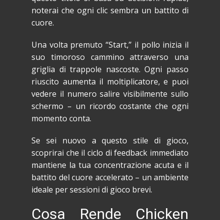
noterai che ogni clic sembra un battito di
cuore.
Una volta premuto “Start,” il pollo inizia il
suo timoroso cammino attraverso una
griglia di trappole nascoste. Ogni passo
riuscito aumenta il moltiplicatore, e puoi
vedere il numero salire visibilmente sullo
schermo – un ricordo costante che ogni
momento conta.
Se sei nuovo a questo stile di gioco,
scoprirai che il ciclo di feedback immediato
mantiene la tua concentrazione acuta e il
battito del cuore accelerato – un ambiente
ideale per sessioni di gioco brevi.
Cosa Rende Chicken