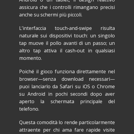
assicura che i controlli rimangano precisi
anche su schermi più piccoli.
L’interfaccia touch‑and‑swipe risulta
naturale sui dispositivi touch: un singolo
tap muove il pollo avanti di un passo; un
altro tap attiva il cash‑out in qualsiasi
momento.
Poiché il gioco funziona direttamente nel
browser—senza download necessari—
puoi lanciarlo da Safari su iOS o Chrome
su Android in pochi secondi dopo aver
aperto la schermata principale del
telefono.
Questa comodità lo rende particolarmente
attraente per chi ama fare rapide visite