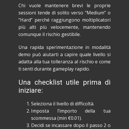
Chi vuole mantenere brevi le proprie
sessioni tende di solito verso “Medium” o
“Hard” perché raggiungono moltiplicatori
più alti più velocemente, mantenendo
comunque il rischio gestibile.
Una rapida sperimentazione in modalità
demo può aiutarti a capire quale livello si
adatta alla tua tolleranza al rischio e come
ti senti durante gameplay rapido.
Una checklist utile prima di
iniziare:
Seleziona il livello di difficoltà.
Imposta l’importo della tua
scommessa (min €0.01).
Decidi se incassare dopo il passo 2 o