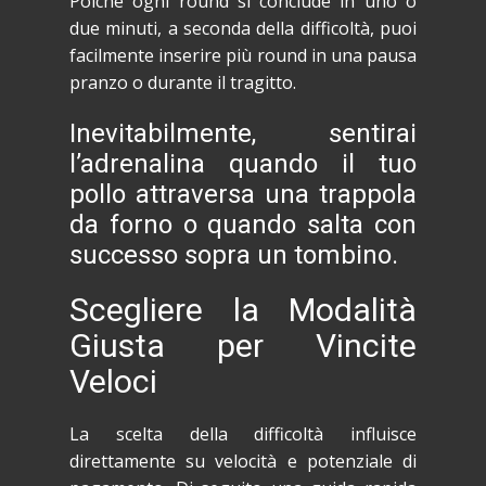
Poiché ogni round si conclude in uno o
due minuti, a seconda della difficoltà, puoi
facilmente inserire più round in una pausa
pranzo o durante il tragitto.
Inevitabilmente, sentirai
l’adrenalina quando il tuo
pollo attraversa una trappola
da forno o quando salta con
successo sopra un tombino.
Scegliere la Modalità
Giusta per Vincite
Veloci
La scelta della difficoltà influisce
direttamente su velocità e potenziale di