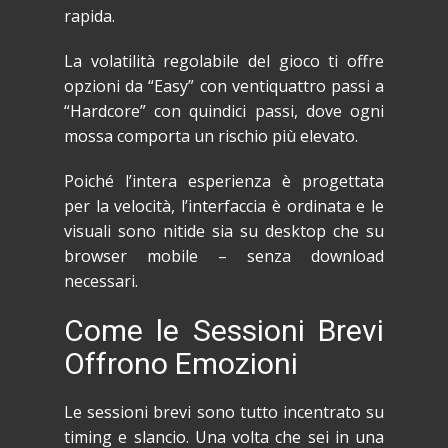
rapida.
La volatilità regolabile del gioco ti offre
opzioni da “Easy” con ventiquattro passi a
“Hardcore” con quindici passi, dove ogni
mossa comporta un rischio più elevato.
Poiché l’intera esperienza è progettata
per la velocità, l’interfaccia è ordinata e le
visuali sono nitide sia su desktop che su
browser mobile – senza download
necessari.
Come le Sessioni Brevi
Offrono Emozioni
Le sessioni brevi sono tutto incentrato su
timing e slancio. Una volta che sei in una