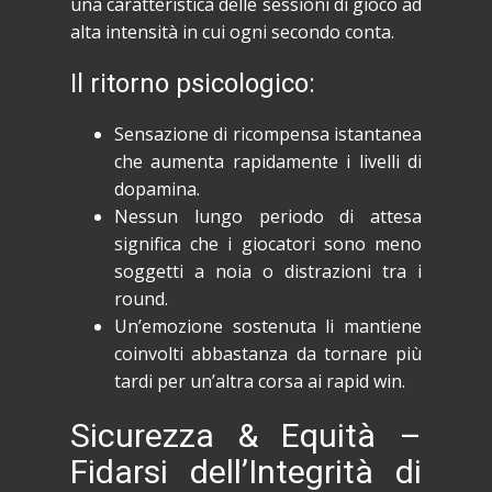
una caratteristica delle sessioni di gioco ad
alta intensità in cui ogni secondo conta.
Il ritorno psicologico:
Sensazione di ricompensa istantanea
che aumenta rapidamente i livelli di
dopamina.
Nessun lungo periodo di attesa
significa che i giocatori sono meno
soggetti a noia o distrazioni tra i
round.
Un’emozione sostenuta li mantiene
coinvolti abbastanza da tornare più
tardi per un’altra corsa ai rapid win.
Sicurezza & Equità –
Fidarsi dell’Integrità di