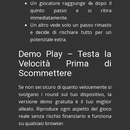
Un giocatore raggiunge 4x dopo il
quinto passo e si ritira
immediatamente.
Un altro vede solo un passo rimasto
e decide di rischiare tutto per un
potenziale extra.
Demo Play – Testa la
Velocità Prima di
Scommettere
Se non sei sicuro di quanto velocemente si
svolgano i round sul tuo dispositivo, la
versione demo gratuita è il tuo miglior
alleato. Riproduce ogni aspetto del gioco
reale senza rischio finanziario e funziona
su qualsiasi browser.