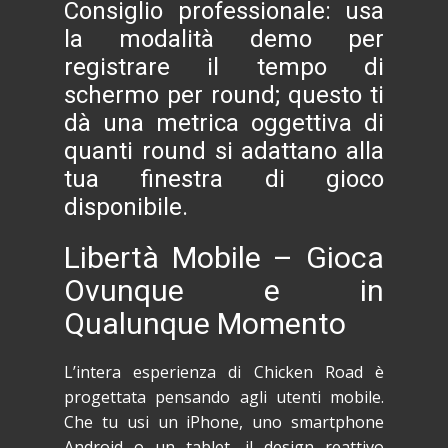
Consiglio professionale: usa
la modalità demo per
registrare il tempo di
schermo per round; questo ti
dà una metrica oggettiva di
quanti round si adattano alla
tua finestra di gioco
disponibile.
Libertà Mobile – Gioca
Ovunque e in
Qualunque Momento
L’intera esperienza di Chicken Road è
progettata pensando agli utenti mobile.
Che tu usi un iPhone, uno smartphone
Android o un tablet, il design reattivo