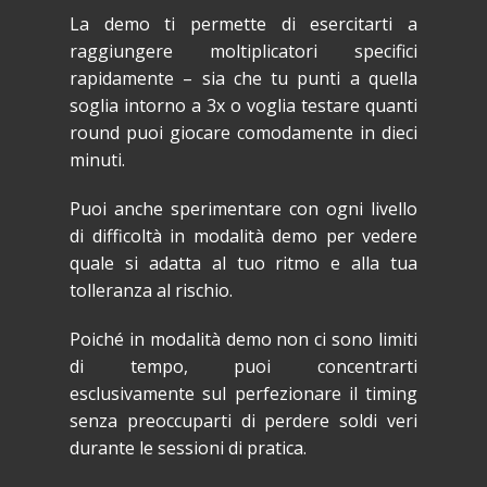
La demo ti permette di esercitarti a
raggiungere moltiplicatori specifici
rapidamente – sia che tu punti a quella
soglia intorno a 3x o voglia testare quanti
round puoi giocare comodamente in dieci
minuti.
Puoi anche sperimentare con ogni livello
di difficoltà in modalità demo per vedere
quale si adatta al tuo ritmo e alla tua
tolleranza al rischio.
Poiché in modalità demo non ci sono limiti
di tempo, puoi concentrarti
esclusivamente sul perfezionare il timing
senza preoccuparti di perdere soldi veri
durante le sessioni di pratica.