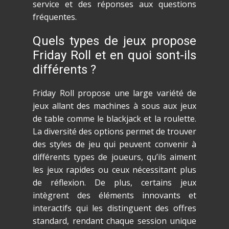
service et des réponses aux questions
fréquentes.
Quels types de jeux propose
Friday Roll et en quoi sont-ils
différents ?
Friday Roll propose une large variété de
jeux allant des machines à sous aux jeux
de table comme le blackjack et la roulette.
La diversité des options permet de trouver
des styles de jeu qui peuvent convenir à
différents types de joueurs, qu’ils aiment
les jeux rapides ou ceux nécessitant plus
de réflexion. De plus, certains jeux
intègrent des éléments innovants et
interactifs qui les distinguent des offres
standard, rendant chaque session unique