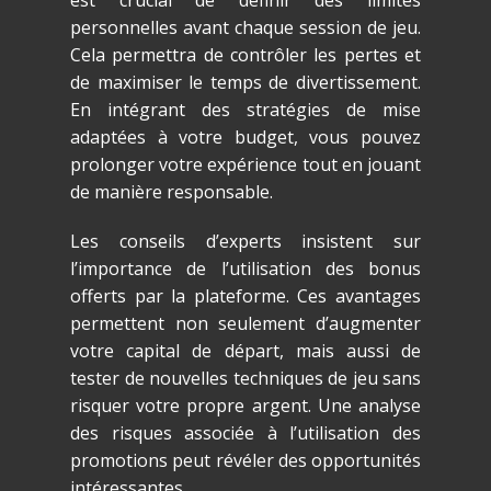
est crucial de définir des limites
personnelles avant chaque session de jeu.
Cela permettra de contrôler les pertes et
de maximiser le temps de divertissement.
En intégrant des stratégies de mise
adaptées à votre budget, vous pouvez
prolonger votre expérience tout en jouant
de manière responsable.
Les conseils d’experts insistent sur
l’importance de l’utilisation des bonus
offerts par la plateforme. Ces avantages
permettent non seulement d’augmenter
votre capital de départ, mais aussi de
tester de nouvelles techniques de jeu sans
risquer votre propre argent. Une analyse
des risques associée à l’utilisation des
promotions peut révéler des opportunités
intéressantes.