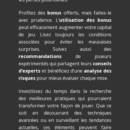
Profitez des
bonus
offerts, mais faites-le
avec prudence. L’
utilisation des bonus
peut efficacement augmenter votre capital
de jeu. Lisez toujours les conditions
associées pour éviter les mauvaises
surprises. Suivez aussi des
recommandations
de joueurs
expérimentés qui partagent leurs
conseils
d’experts
et bénéficiez d’une
analyse des
risques
pour mieux évaluer chaque mise.
Investissez du temps dans la recherche
des meilleures pratiques qui pourraient
transformer votre façon de jouer. Que ce
soit en découvrant des techniques
avancées ou en surveillant les tendances
actuelles, ces éléments peuvent faire